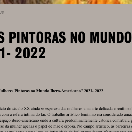
 US
S PINTORAS NO MUNDO
1- 2022
Mulheres Pintoras no Mundo
Ibero-Americano” 2021- 2022
ício do século XX ainda se esperava das mulheres uma arte delicada e sentiment
 com a esfera íntima do lar. O trabalho artístico feminino era considerado ama
espaço ibero-americano onde a cultura predominantemente católica contribuiu 
sse da mulher apenas o papel de mãe e esposa. No campo artístico, as barreiras 
m as mulheres a uma 'arte na intimidade do lar' apenas foram efectivamente ro