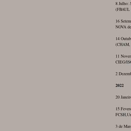
8 Julho:
(FBAUL 
16 Setem
NOVA de
14 Outub
(CHAM, F
11 Nove
CIEG/IS
2 Dezem
2022
20 Janei
15 Fever
FCSH,Un
3 de Mar