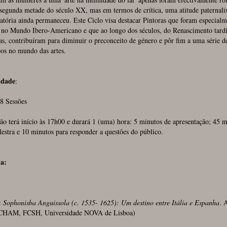
 segunda metade do século XX, mas em termos de crítica, uma atitude paternalis
atória ainda permaneceu. Este Ciclo visa destacar Pintoras que foram especialm
s no Mundo Ibero-Americano e que ao longo dos séculos, do Renascimento tardi
as, contribuíram para diminuir o preconceito de género e pôr fim a uma série d
pos no mundo das artes.
idade
:
8 Sessões
ão terá início às 17h00 e durará 1 (uma) hora: 5 minutos de apresentação; 45 m
lestra e 10 minutos para responder a questões do público.
a:
:
Sophonisba Anguissola (c. 1535- 1625): Um destino entre Itália e Espanha
. 
CHAM, FCSH, Universidade NOVA de Lisboa)