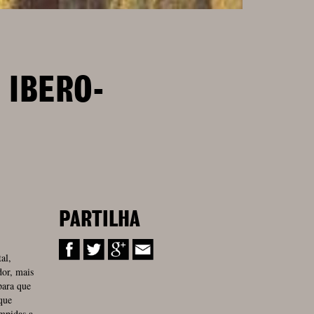
 IBERO-
PARTILHA
al,
dor, mais
para que
que
mpidas a