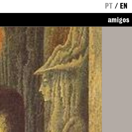
PT
/
EN
amigos