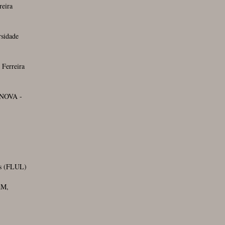
reira
sidade
 Ferreira
 NOVA -
es (FLUL)
AM,