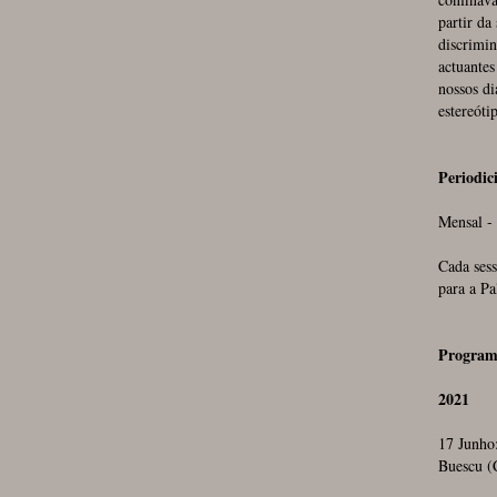
partir da
discrimin
actuante
nossos di
estereóti
Periodic
Mensal - 
Cada sess
para a Pa
Program
2021
17 Junho
Buescu (