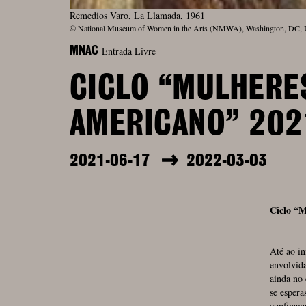
Remedios Varo, La Llamada, 1961
© National Museum of Women in the Arts (NMWA), Washington, DC,
Entrada Livre
MNAC
CICLO “MULHERE
AMERICANO” 202
2021-06-17
2022-03-03
Ciclo “
Até ao in
envolvida
ainda no 
se espera
confinava