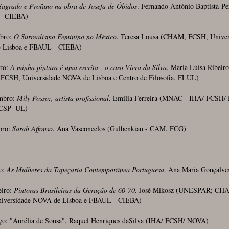
Sagrado e Profano na obra de Josefa de Óbidos
. Fernando António Baptista-Pe
- CIEBA)
bro:
O Surrealismo Feminino no México
. Teresa Lousa (CHAM, FCSH, Univer
 Lisboa e FBAUL - CIEBA)
ro:
A minha pintura é uma escrita - o caso Viera da Silva
. Maria Luísa Ribeiro
CSH, Universidade NOVA de Lisboa e Centro de Filosofia, FLUL)
mbro:
Mily Possoz, artista profissional
. Emília Ferreira (MNAC - IHA/ FCSH/
CSP- UL)
bro:
Sarah Affonso
. Ana Vasconcelos (Gulbenkian - CAM, FCG)
ro:
As Mulheres da Tapeçaria Contemporânea Portuguesa
. Ana Maria Gonçalv
eiro:
Pintoras Brasileiras da Geração de 60-70
. José Mikosz (UNESPAR; CH
iversidade NOVA de Lisboa e FBAUL - CIEBA)
ço: "Aurélia de Sousa", Raquel Henriques daSilva (IHA/ FCSH/ NOVA)