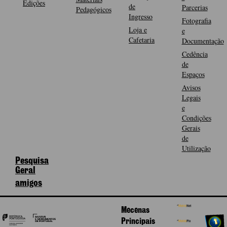
Edições
de
Parcerias
Pedagógicos
Ingresso
Fotografia
Loja e
e
Cafetaria
Documentação
Cedência
de
Espaços
Avisos
Legais
e
Condições
Gerais
de
Utilização
Pesquisa
Geral
amigos
Mecenas
Principais