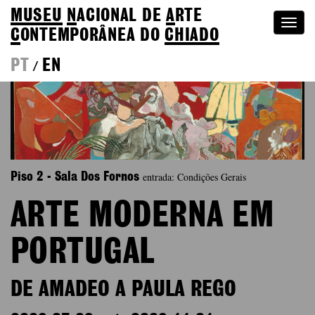
MUSEU
N
ACIONAL
DE
A
RTE
Togg
C
ONTEMPORÂNEA DO
CHIADO
navi
PT
EN
/
entrada: Condições Gerais
Piso 2 - Sala Dos Fornos
ARTE MODERNA EM
PORTUGAL
DE AMADEO A PAULA REGO