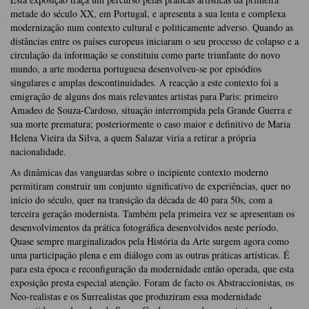
metade do século XX, em Portugal, e apresenta a sua lenta e complexa
modernização num contexto cultural e politicamente adverso. Quando as
distâncias entre os países europeus iniciaram o seu processo de colapso e a
circulação da informação se constituiu como parte triunfante do novo
mundo, a arte moderna portuguesa desenvolveu-se por episódios
singulares e amplas descontinuidades. A reacção a este contexto foi a
emigração de alguns dos mais relevantes artistas para Paris: primeiro
Amadeo de Souza-Cardoso, situação interrompida pela Grande Guerra e
sua morte prematura; posteriormente o caso maior e definitivo de Maria
Helena Vieira da Silva, a quem Salazar viria a retirar a própria
nacionalidade.
As dinâmicas das vanguardas sobre o incipiente contexto moderno
permitiram construir um conjunto significativo de experiências, quer no
início do século, quer na transição da década de 40 para 50s, com a
terceira geração modernista. Também pela primeira vez se apresentam os
desenvolvimentos da prática fotográfica desenvolvidos neste período.
Quase sempre marginalizados pela História da Arte surgem agora como
uma participação plena e em diálogo com as outras práticas artísticas. É
para esta época e reconfiguração da modernidade então operada, que esta
exposição presta especial atenção. Foram de facto os Abstraccionistas, os
Neo-realistas e os Surrealistas que produziram essa modernidade