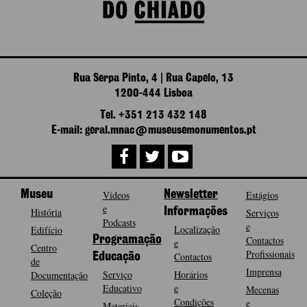
Rua Serpa Pinto, 4 | Rua Capelo, 13
1200-444 Lisboa
Tel. +351 213 432 148
E-mail: geral.mnac@museusemonumentos.pt
Museu
Vídeos
Newsletter
Estágios
e
História
Informações
Serviços
Podcasts
e
Localização
Edifício
Programação
Contactos
e
Centro
Profissionais
Contactos
Educação
de
Imprensa
Serviço
Horários
Documentação
Educativo
e
Mecenas
Coleção
Condições
e
Materiais