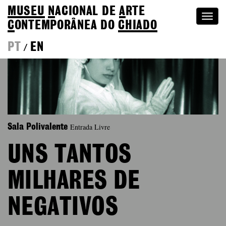
MUSEU
N
ACIONAL
DE
A
RTE
Togg
C
ONTEMPORÂNEA DO
CHIADO
navi
PT
EN
/
Entrada Livre
Sala Polivalente
UNS TANTOS
MILHARES DE
NEGATIVOS