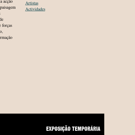
 a acção
Artistas
 paisagem
Actividades
s
de
 forças
o,
ormação
EXPOSIÇÃO TEMPORÁRIA