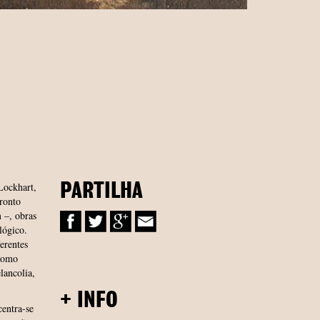
Lockhart,
PARTILHA
ronto
m –, obras
lógico.
erentes
 como
lancolia,
+ INFO
centra-se