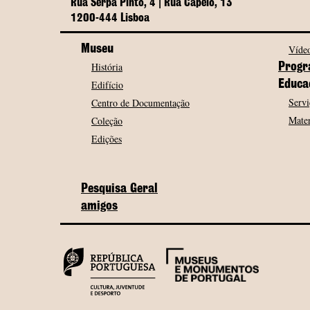
Rua Serpa Pinto, 4 | Rua Capelo, 13
1200-444 Lisboa
Museu
Vídeo
História
Progr
Edifício
Educa
Servi
Centro de Documentação
Mater
Coleção
Edições
Pesquisa Geral
amigos