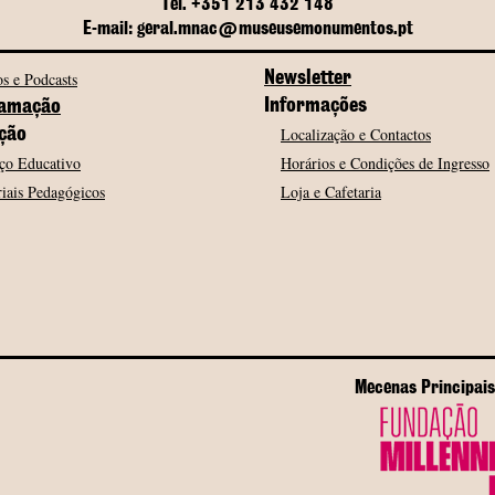
Tel. +351 213 432 148
E-mail: geral.mnac@museusemonumentos.pt
s e Podcasts
Newsletter
Informações
amação
Localização e Contactos
ção
ço Educativo
Horários e Condições de Ingresso
iais Pedagógicos
Loja e Cafetaria
Mecenas Principais