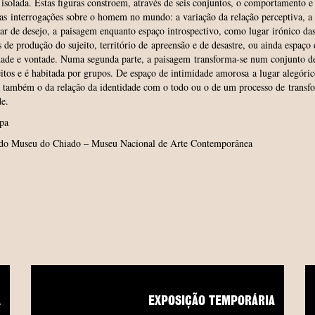
 isolada. Estas figuras constroem, através de seis conjuntos, o comportamento e
as interrogações sobre o homem no mundo: a variação da relação perceptiva, a
r de desejo, a paisagem enquanto espaço introspectivo, como lugar irónico da
 de produção do sujeito, território de apreensão e de desastre, ou ainda espaço 
dade e vontade. Numa segunda parte, a paisagem transforma-se num conjunto de
eitos e é habitada por grupos. De espaço de intimidade amorosa a lugar alegóric
a também o da relação da identidade com o todo ou o de um processo de transf
de.
apa
 do Museu do Chiado – Museu Nacional de Arte Contemporânea
A
EXPOSIÇÃO TEMPORÁRIA