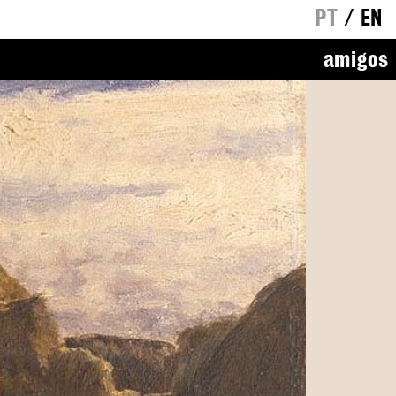
PT
/
EN
amigos