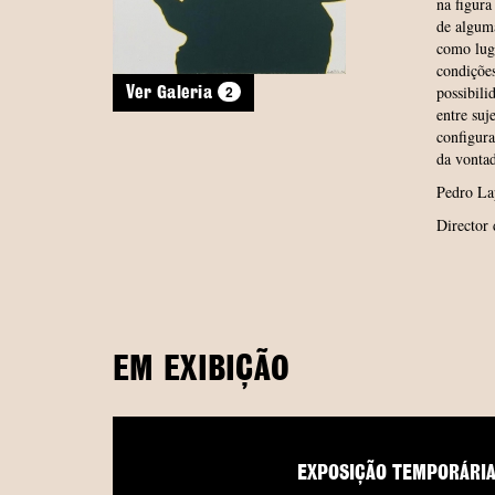
na figura
de algum
como luga
condições
2
possibili
Ver Galeria
entre suj
configur
da vonta
Pedro L
Director
EM EXIBIÇÃO
EXPOSIÇÃO TEMPORÁRI