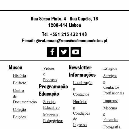
Rua Serpa Pinto, 4 | Rua Capelo, 13
1200-444 Lisboa
Tel. +351 213 432 148
E-mail: geral.mnac@museusemonumentos.pt
Museu
Vídeos
Newsletter
Estágios
e
História
Informações
Serviços
Podcasts
e
Localização
Edifício
Programação
Contactos
e
Centro
Profissionais
Contactos
Educação
de
Imprensa
Serviço
Horários
Documentação
Educativo
e
Mecenas
Coleção
Condições
e
Materiais
Edições
de
Parcerias
Pedagógicos
Ingresso
Fotografia