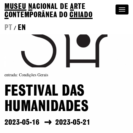
MUSEU
N
ACIONAL
DE
A
RTE
Togg
C
ONTEMPORÂNEA DO
CHIADO
navi
PT
EN
/
entrada: Condições Gerais
FESTIVAL DAS
HUMANIDADES
2023-05-16
2023-05-21