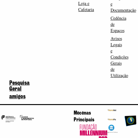
Loja e
e
Cafetaria
Documentação
Cedência
de
Espaços
Avisos
Legais
e
Condições
Gerais
de
Utilização
Pesquisa
Geral
amigos
Mecenas
Principais