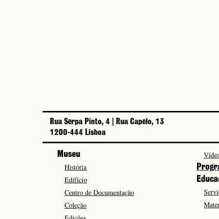
Rua Serpa Pinto, 4 | Rua Capelo, 13
1200-444 Lisboa
Museu
Vídeo
História
Progr
Edifício
Educa
Servi
Centro de Documentação
Mater
Coleção
Edições