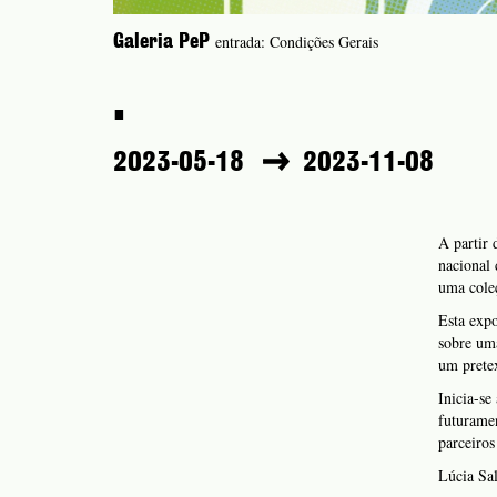
entrada: Condições Gerais
Galeria PeP
.
2023-05-18
2023-11-08
A partir 
nacional
uma coleç
Esta expo
sobre uma
um pretex
Inicia-se
futuramen
parceiros
Lúcia Sa