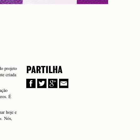
do projeto
PARTILHA
nte criada
gação
uros. É
har hoje e
s
. Nós,