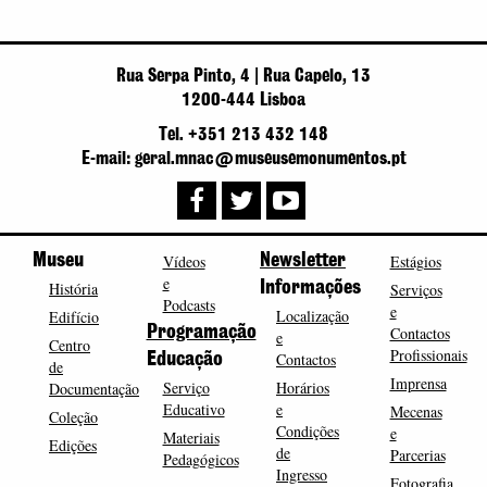
Rua Serpa Pinto, 4 | Rua Capelo, 13
1200-444 Lisboa
Tel. +351 213 432 148
E-mail: geral.mnac@museusemonumentos.pt
Museu
Vídeos
Newsletter
Estágios
e
História
Informações
Serviços
Podcasts
e
Localização
Edifício
Programação
Contactos
e
Centro
Profissionais
Contactos
Educação
de
Imprensa
Serviço
Horários
Documentação
Educativo
e
Mecenas
Coleção
Condições
e
Materiais
Edições
de
Parcerias
Pedagógicos
Ingresso
Fotografia