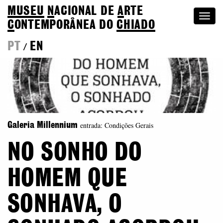
MUSEU
N
ACIONAL
DE
A
RTE
Togg
C
ONTEMPORÂNEA DO
CHIADO
navi
PT
EN
/
entrada: Condições Gerais
Galeria Millennium
NO SONHO DO
HOMEM QUE
SONHAVA, O