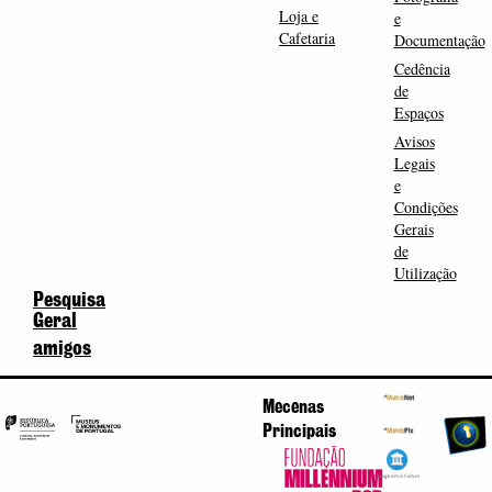
Loja e
e
Cafetaria
Documentação
Cedência
de
Espaços
Avisos
Legais
e
Condições
Gerais
de
Utilização
Pesquisa
Geral
amigos
Mecenas
Principais