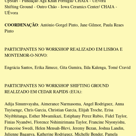
UpStart - Fundação Aga Khan Portugal/ CHAIA - UÉvora
Shifting Ground - Outro Chão - Iowa Ceramics Center/ CHAIA -
UÉvora
COORDENAÇÃO
: António Gorgel Pinto, Jane Gilmor, Paula Reaes
Pinto
PARTICIPANTES NO WORKSHOP REALIZADO EM LISBOA E
MONTEMOR-O-NOVO:
Engrácia Santos, Erika Jâmece, Gita Gumira, Ilda Kalenga, Tomé Cravid
PARTICIPANTES NO WORKSHOP SHIFTING GROUND
REALIZADO EM CEDAR RAPIDS (EUA):
Adija Sinumvayaha, Aimerance Narmasoma, Angel Rodriguez, Anna
Tuyisenge, Chris Garcia, Christian Garcia, Elijah Troche, Erisa
Niyibhitanga, Esther Mwamikazi, Estiphany Perez Rubio, Fidel Taylor,
Finias Nyandwi, Florence Nshimirimana Taylor, Francine Niyonyishu,
Francoise Swedi, Helen Mensah-Blevi, Jeremy Bezan, Joshua Landin,
Julienne Baganya, Katherine Rodriguez, Michelle Bender, Pamela