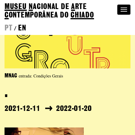
MUSEU
N
ACIONAL
DE
A
RTE
Togg
C
ONTEMPORÂNEA DO
CHIADO
navi
PT
EN
/
entrada: Condições Gerais
MNAC
.
2021-12-11
2022-01-20