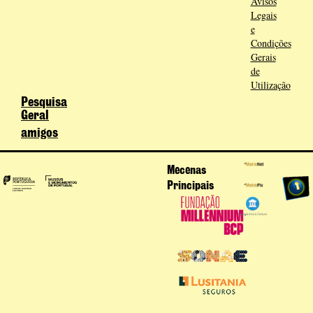
Avisos
Legais
e
Condições
Gerais
de
Utilização
Pesquisa
Geral
amigos
Mecenas
Principais