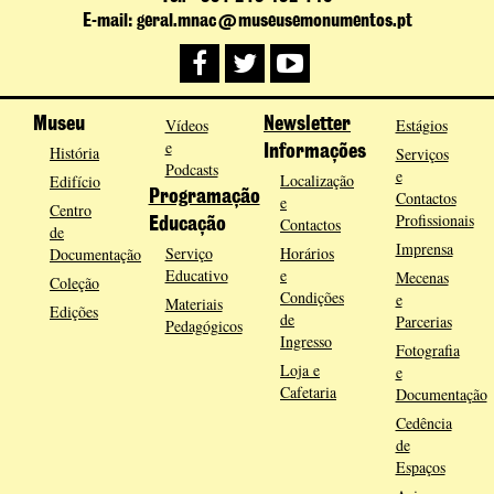
E-mail: geral.mnac@museusemonumentos.pt
Museu
Vídeos
Newsletter
Estágios
e
História
Informações
Serviços
Podcasts
e
Localização
Edifício
Programação
Contactos
e
Centro
Profissionais
Contactos
Educação
de
Imprensa
Serviço
Horários
Documentação
Educativo
e
Mecenas
Coleção
Condições
e
Materiais
Edições
de
Parcerias
Pedagógicos
Ingresso
Fotografia
Loja e
e
Cafetaria
Documentação
Cedência
de
Espaços