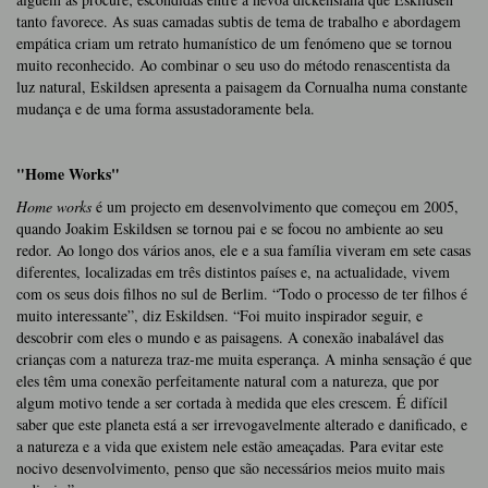
tanto favorece. As suas camadas subtis de tema de trabalho e abordagem
empática criam um retrato humanístico de um fenómeno que se tornou
muito reconhecido. Ao combinar o seu uso do método renascentista da
luz natural, Eskildsen apresenta a paisagem da Cornualha numa constante
mudança e de uma forma assustadoramente bela.
"Home Works"
Home works
é um projecto em desenvolvimento que começou em 2005,
quando Joakim Eskildsen se tornou pai e se focou no ambiente ao seu
redor. Ao longo dos vários anos, ele e a sua família viveram em sete casas
diferentes, localizadas em três distintos países e, na actualidade, vivem
com os seus dois filhos no sul de Berlim. “Todo o processo de ter filhos é
muito interessante”, diz Eskildsen. “Foi muito inspirador seguir, e
descobrir
com eles o mundo e as paisagens. A conexão inabalável das
crianças com a natureza traz-me muita esperança. A minha sensação é que
eles têm uma conexão perfeitamente natural com a natureza, que por
algum motivo tende a ser cortada à medida que eles crescem. É difícil
saber que este planeta está a ser irrevogavelmente alterado e danificado, e
a natureza e a vida que existem nele estão ameaçadas. Para evitar este
nocivo desenvolvimento, penso que são necessários meios muito mais