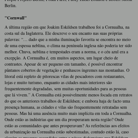
Berlin.
"Cornwall"
A última região em que Joakim Eskildsen trabalhou foi a Cornualha, na
costa sul da Inglaterra. Ele descreve o seu encanto nas suas próprias
palavras: “… dado que a minha iluminação favorita se encontra no meio
de uma espessa neblina, o clima na península inglesa não poderia ter sido
melhor. Chuva, neblina e tempestades eram a norma, e o céu azul era a
excepção. A Cornualha é, em muitos aspectos, um lugar cheio de
contrastes. Apesar de ser pequeno em tamanho, é possível encontrar
pântanos cobertos de vegetação e penhascos íngremes nas montanhas. O
litoral está repleto de pitorescas vilas de pescadores com restaurantes,
lojas e muito turismo, enquanto as cidades mais interiores são
frequentemente degradadas, sem muitas oportunidades para as pessoas
que lá vivem.” A Cornualha está possivelmente menos focada em retratos
do que os anteriores trabalhos de Eskildsen; e embora haja de facto uma
presença humana, as cidades e vilas são frequentemente retratadas sem
pessoas. Mas há uma ausência muito mais implícita em toda a Cornualha.
Onde estão as indústrias que um dia prosperaram nesta região? Onde
estão as comunidades que antes prosperavam? As referências aos efeitos
da urbanização na Cornualha estão subestimadas, contudo estão lá, caso
alguém as procure; escondidas entre a névoa dickensiana que Eskildsen