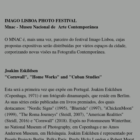
IMAGO LISBOA PHOTO FESTIVAL
Mnac - Museu Nacional de Arte Contemporânea
O MNAC é, mais uma vez, parceiro do festival Imago Lisboa, cujas
propostas expositivas serão distribuídas por vários espaços da cidade,
corporizando novas visões na Fotografia Contemporânea.
Joakim Eskildsen
"Cornwall", "Home Works" and "Cuban Studies"
Esta será a primeira vez que expõe em Portugal. Joakim Eskildsen
(Copenhaga, 1971) é um fotógrafo dinamarquês, que reside em Berlim.
As suas séries estão publicadas em livros premiados, dos quais
destacamos: "Nordic Signs" (1995), "Bluetide" (1997), "iChickenMoon"
(1999), "The Roma Journeys" (Steidl, 2007), "American Realities"
(Steidl, 2016) e "Cornwall" (2018). Expôs no Fotomuseum Winterthur,
no National Museum of Photography, em Copenhaga e no Amos
Anderson Museum, em Helsínquia. Joakim Eskildsen é representado por
People Projects Berlin, Polka Paris, Purdy Hicks London e Robert Morat