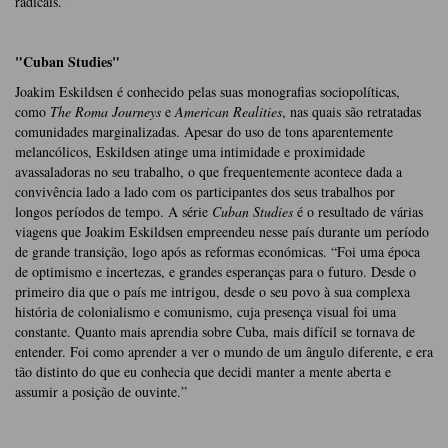
radicais.”
"Cuban Studies"
Joakim Eskildsen é conhecido pelas suas monografias sociopolíticas,
como
The Roma Journeys
e
American Realities
, nas quais são retratadas
comunidades marginalizadas. Apesar do uso de tons aparentemente
melancólicos, Eskildsen atinge uma intimidade e proximidade
avassaladoras no seu trabalho, o que frequentemente acontece dada a
convivência lado a lado com os participantes dos seus trabalhos por
longos períodos de tempo. A série
Cuban Studies
é o resultado de várias
viagens que Joakim Eskildsen empreendeu nesse país durante um período
de grande transição, logo após as reformas económicas. “Foi uma época
de optimismo e incertezas, e grandes esperanças para o futuro. Desde o
primeiro dia que o país me intrigou, desde o seu povo à sua complexa
história de colonialismo e comunismo, cuja presença visual foi uma
constante. Quanto mais aprendia sobre Cuba, mais difícil se tornava de
entender. Foi como aprender a ver o mundo de um ângulo diferente, e era
tão distinto do que eu conhecia que decidi manter a mente aberta e
assumir a posição de ouvinte.”