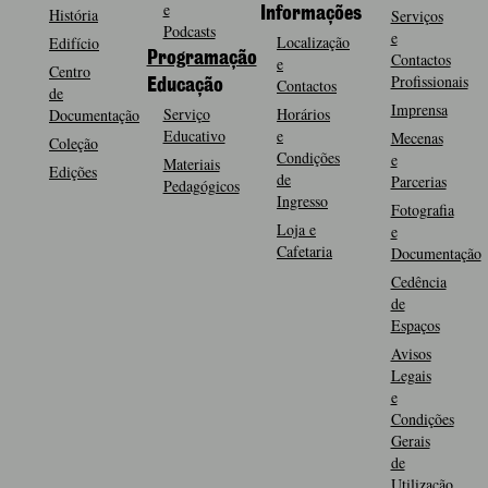
e
História
Informações
Serviços
Podcasts
e
Localização
Edifício
Programação
Contactos
e
Centro
Profissionais
Contactos
Educação
de
Imprensa
Serviço
Horários
Documentação
Educativo
e
Mecenas
Coleção
Condições
e
Materiais
Edições
de
Parcerias
Pedagógicos
Ingresso
Fotografia
Loja e
e
Cafetaria
Documentação
Cedência
de
Espaços
Avisos
Legais
e
Condições
Gerais
de
Utilização