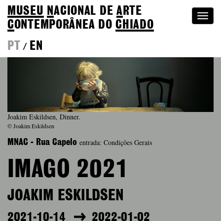
MUSEU
N
ACIONAL
DE
A
RTE
Togg
C
ONTEMPORÂNEA DO
CHIADO
navi
PT
EN
/
Joakim Eskildsen, Dinner.
© Joakim Eskildsen
entrada: Condições Gerais
MNAC - Rua Capelo
IMAGO 2021
JOAKIM ESKILDSEN
2021-10-14
2022-01-02