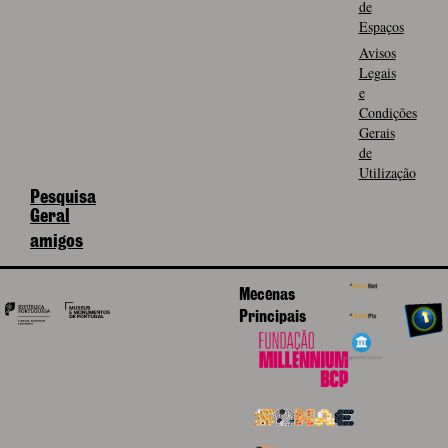
de
Espaços
Avisos
Legais
e
Condições
Gerais
de
Utilização
Pesquisa
Geral
amigos
Mecenas
Principais