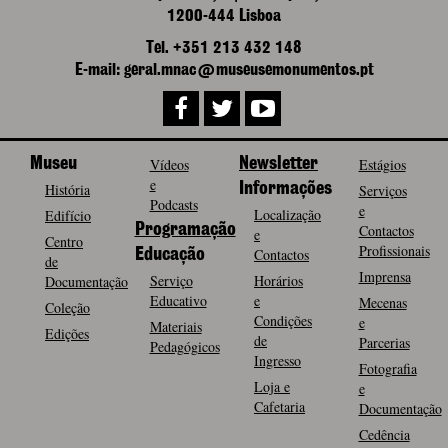
1200-444 Lisboa
Tel. +351 213 432 148
E-mail: geral.mnac@museusemonumentos.pt
Museu
Vídeos
Newsletter
Estágios
e
História
Informações
Serviços
Podcasts
e
Localização
Edifício
Programação
Contactos
e
Centro
Profissionais
Contactos
Educação
de
Imprensa
Serviço
Horários
Documentação
Educativo
e
Mecenas
Coleção
Condições
e
Materiais
Edições
de
Parcerias
Pedagógicos
Ingresso
Fotografia
Loja e
e
Cafetaria
Documentação
Cedência