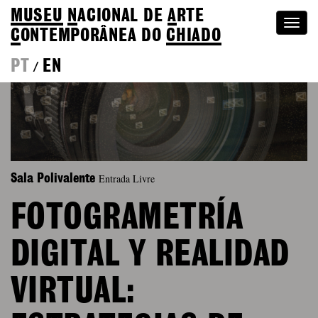
MUSEU
N
ACIONAL
DE
A
RTE
Togg
C
ONTEMPORÂNEA DO
CHIADO
navi
PT
EN
/
Entrada Livre
Sala Polivalente
FOTOGRAMETRÍA
DIGITAL Y REALIDAD
VIRTUAL: