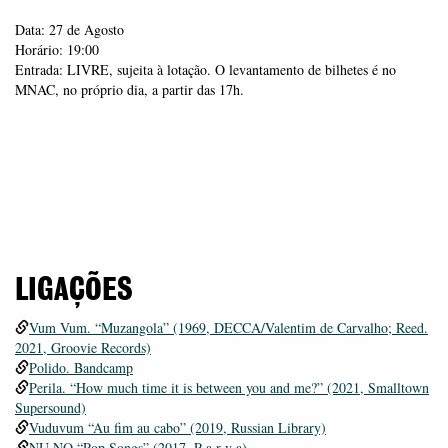
Data: 27 de Agosto
Horário: 19:00
Entrada: LIVRE, sujeita à lotação. O levantamento de bilhetes é no
MNAC, no próprio dia, a partir das 17h.
LIGAÇÕES
Vum Vum. “Muzangola” (1969, DECCA/Valentim de Carvalho; Reed.
2021, Groovie Records)
Polido. Bandcamp
Perila. “How much time it is between you and me?” (2021, Smalltown
Supersound)
Vuduvum “Au fim au cabo” (2019, Russian Library)
NU NO “Pop Songs” (2017, P a r v a)