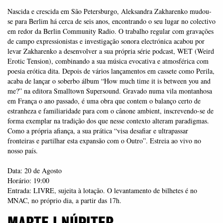
Nascida e crescida em São Petersburgo, Aleksandra Zakharenko mudou-
se para Berlim há cerca de seis anos, encontrando o seu lugar no colectivo
em redor da Berlin Community Radio. O trabalho regular com gravações
de campo expressionistas e investigação sonora electrónica acabou por
levar Zakharenko a desenvolver a sua própria série podcast, WET (Weird
Erotic Tension), combinando a sua música evocativa e atmosférica com
poesia erótica dita. Depois de vários lançamentos em cassete como Perila,
acaba de lançar o soberbo álbum “How much time it is between you and
me?” na editora Smalltown Supersound. Gravado numa vila montanhosa
em França o ano passado, é uma obra que contem o balanço certo de
estranheza e familiaridade para com o cânone ambient, inscrevendo-se de
forma exemplar na tradição dos que nesse contexto alteram paradigmas.
Como a própria afiança, a sua prática “visa desafiar e ultrapassar
fronteiras e partilhar esta expansão com o Outro”. Estreia ao vivo no
nosso país.
Data: 20 de Agosto
Horário: 19:00
Entrada: LIVRE, sujeita à lotação. O levantamento de bilhetes é no
MNAC, no próprio dia, a partir das 17h.