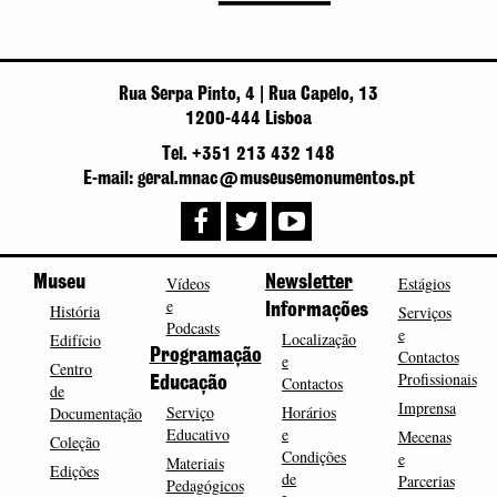
Rua Serpa Pinto, 4 | Rua Capelo, 13
1200-444 Lisboa
Tel. +351 213 432 148
E-mail: geral.mnac@museusemonumentos.pt
Museu
Vídeos
Newsletter
Estágios
e
História
Informações
Serviços
Podcasts
e
Localização
Edifício
Programação
Contactos
e
Centro
Profissionais
Contactos
Educação
de
Imprensa
Serviço
Horários
Documentação
Educativo
e
Mecenas
Coleção
Condições
e
Materiais
Edições
de
Parcerias
Pedagógicos