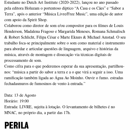
Estudante no Dutch Art Institute (2020-2022), lançou no ano passado
pela editora Holuzam o portentoso díptico “A Casa e os Cães” e “Sabor a
Terra”, após o anterior “Música Livre/Free Music”, uma edição de autor
com apoio da Spirit Shop.
Colaborou como diretor de som e/ou compositor para os filmes de Louis
Henderson, Madalena Fragoso e Margarida Meneses, Romana Schmalisch
& Robert Schlicht, Filipa César e Marte Eknæs & Michael Amstad. O seu
trabalho foca-se principalmente sobre o som como material e instrumento
para abordar e articular questões de linguagem, arquivo e histórias da
música, através de montagem e dissecação via técnicas digitais de
processamento de som.
Como cifra para o que poderemos esperar da sua apresentação, partilhou-
nos: “música a partir do sabor a terra e a o que virá a seguir a isso. Uma
ramificação também ligada ao Água Ao Moinho. Ouvir o fumo. estradas
fechadasmuros de fumosinos de vento à entrada.”
Data: 13 de Agosto
Horário: 19:00
Entrada: LIVRE, sujeita à lotação. O levantamento de bilhetes é no
MNAC, no próprio dia, a partir das 17h.
PERILA