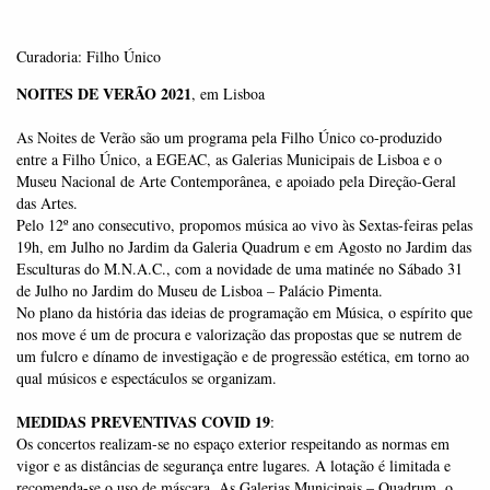
Curadoria: Filho Único
NOITES DE VERÃO 2021
, em Lisboa
As Noites de Verão são um programa pela Filho Único co-produzido
entre a Filho Único, a EGEAC, as Galerias Municipais de Lisboa e o
Museu Nacional de Arte Contemporânea, e apoiado pela Direção-Geral
das Artes.
Pelo 12º ano consecutivo, propomos música ao vivo às Sextas-feiras pelas
19h, em Julho no Jardim da Galeria Quadrum e em Agosto no Jardim das
Esculturas do M.N.A.C., com a novidade de uma matinée no Sábado 31
de Julho no Jardim do Museu de Lisboa – Palácio Pimenta.
No plano da história das ideias de programação em Música, o espírito que
nos move é um de procura e valorização das propostas que se nutrem de
um fulcro e dínamo de investigação e de progressão estética, em torno ao
qual músicos e espectáculos se organizam.
MEDIDAS PREVENTIVAS COVID 19
:
Os concertos realizam-se no espaço exterior respeitando as normas em
vigor e as distâncias de segurança entre lugares. A lotação é limitada e
recomenda-se o uso de máscara. As Galerias Municipais – Quadrum, o