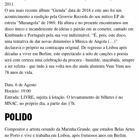
2011.
O seu mais recente álbum “Gienda” data de 2018 e este ano foi um
acontecimento a reedição pela Groovie Records do seu mítico EP de
estreia “Muzangola" de 1969. Há altura e no presente encontramos um
disco único e incandescente de ideias e paixão em as cometer, cantado em
Kimbundo e Português pela sua voz indizimável. “É, pois, este disco,
uma tentativa de dar novas dimensões à Música de Angola (…)”
declarava o próprio na contracapa original. De regresso a Lisboa após
décadas a viver em Berlim, este espectáculo a solo de canções e poesia
será com certeza uma celebração da procura - humilde, inacabada, sempre
a ser refeita - que tudo à sua volta nos diz ainda alimenta Vum Vum aos
78 anos de vida.
Data: 6 de Agosto
Horário: 19:00
Entrada: LIVRE, sujeita à lotação. O levantamento de bilhetes é no
MNAC, no próprio dia, a partir das 17h.
POLIDO
Compositor e artista oriundo da Marinha Grande, que estudou Belas Artes
no Porto e vive e trabalha em Lisboa, após frutuosos anos em Berlim.