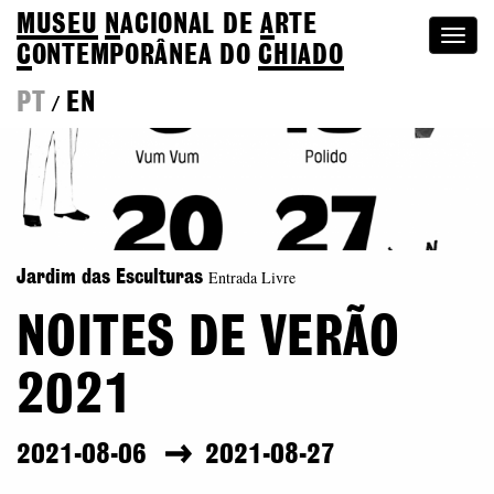
MUSEU
N
ACIONAL
DE
A
RTE
Togg
C
ONTEMPORÂNEA DO
CHIADO
navi
PT
EN
/
Entrada Livre
Jardim das Esculturas
NOITES DE VERÃO
2021
2021-08-06
2021-08-27