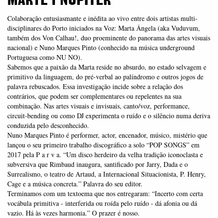
MARTE I NÚPITER
Colaboração entusiasmante e inédita ao vivo entre dois artistas multi-
disciplinares do Porto iniciados na Voz: Marta Ângela (aka Vuduvum,
também dos Von Calhau!, duo proeminente do panorama das artes visuais
nacional) e Nuno Marques Pinto (conhecido na música underground
Portuguesa como NU NO).
Sabemos que a paixão da Marta reside no absurdo, no estado selvagem e
primitivo da linguagem, do pré-verbal ao palíndromo e outros jogos de
palavra rebuscados. Essa investigação incide sobre a relação dos
contrários, que podem ser complementares ou repelentes na sua
combinação. Nas artes visuais e invisuais, canto/voz, performance,
circuit-bending ou como DJ experimenta o ruído e o silêncio numa deriva
conduzida pelo desconhecido.
Nuno Marques Pinto é performer, actor, encenador, músico, mistério que
lançou o seu primeiro trabalho discográfico a solo “POP SONGS” em
2017 pela P a r v a. “Um disco herdeiro da velha tradição iconoclasta e
subversiva que Rimbaud inaugura, santificado por Jarry, Dada e o
Surrealismo, o teatro de Artaud, a Internacional Situacionista, P. Henry,
Cage e a música concreta.” Palavra do seu editor.
Terminamos com um textoema que nos entregaram: “Incerto com certa
vocábula primitiva - interferida ou roída pelo ruído - dá afonia ou dá
vazio. Há às vezes harmonia.” O prazer é nosso.