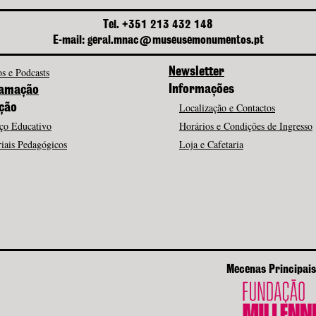
Tel. +351 213 432 148
E-mail: geral.mnac@museusemonumentos.pt
s e Podcasts
Newsletter
Informações
amação
Localização e Contactos
ção
ço Educativo
Horários e Condições de Ingresso
iais Pedagógicos
Loja e Cafetaria
Mecenas Principais