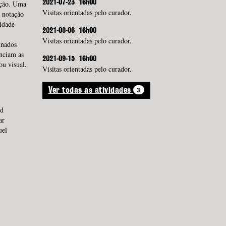
ação. Uma
2021-07-23
16h00
Visitas orientadas pelo curador.
e notação
idade
2021-08-06
16h00
Visitas orientadas pelo curador.
inados
anciam as
2021-09-15
16h00
ou visual.
Visitas orientadas pelo curador.
3
Ver todas as atividades
rd
ar
uel