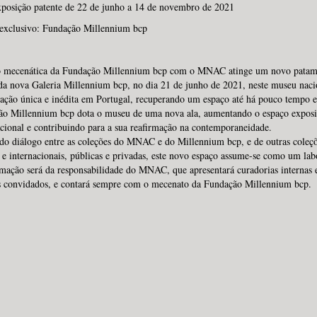
xposição patente de 22 de junho a 14 de novembro de 2021
exclusivo: Fundação Millennium bcp
o mecenática da Fundação Millennium bcp com o MNAC atinge um novo patam
da nova Galeria Millennium bcp, no dia 21 de junho de 2021, neste museu naci
ação única e inédita em Portugal, recuperando um espaço até há pouco tempo e
ão Millennium bcp dota o museu de uma nova ala, aumentando o espaço exposit
ional e contribuindo para a sua reafirmação na contemporaneidade.
do diálogo entre as coleções do MNAC e do Millennium bcp, e de outras coleç
 e internacionais, públicas e privadas, este novo espaço assume-se como um lab
ação será da responsabilidade do MNAC, que apresentará curadorias internas 
s convidados, e contará sempre com o mecenato da Fundação Millennium bcp.