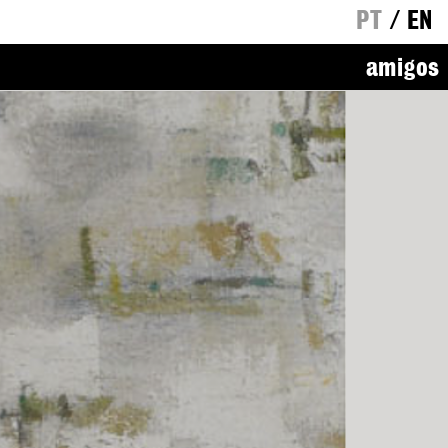
PT
/
EN
amigos