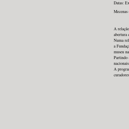
Datas: E
Mecenas 
A relaçã
abertura 
Numa rel
a Fundaç
museu nac
Partindo 
nacionais
A program
curadore