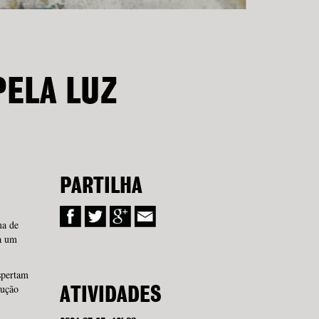
PELA LUZ
PARTILHA
ma de
a um
spertam
rução
ATIVIDADES