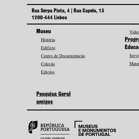
Rua Serpa Pinto, 4 | Rua Capelo, 13
1200-444 Lisboa
Museu
Vídeo
História
Progr
Edifício
Educa
Servi
Centro de Documentação
Mater
Coleção
Edições
Pesquisa Geral
amigos