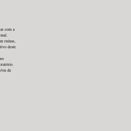
ar com a
onal.
m ruínas,
ivo deste
ões
oratório.
e/ou de