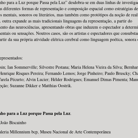
ho para a Luz porque Passa pela Luz” desdobra-se em duas linhas de investig
as diferentes formas de representação e composição espacial como estratégias d
s mentais, sonoros ou literários, mas também como protótipos da noção de real
A outra expande as mais tradicionais linguagens da representação, a partir do
nto das neurociências, apresentando obras que induzem o espectador a determ
entais ou sensações. Noutros casos, são os artistas e espectadores que consubst
artir da sua própria atividade elétrica cerebral como linguagem poética, sonora 
representados:
in; Ian Sommerville; Silvestre Pestana; Maria Helena Vieira da Silva; Bernha
Henrique Risques Pereira; Fernando Lemos; Jorge Pinheiro; Paulo Bruscky; Ch
Varela Pécurto; Alvin Lucier; Hélder Rodrigues; Emanuel Dimas Pimenta; Man
ção; Suzanne Dikker e Matthias Oostrik.
ho para a Luz porque Passa pela Luz
.
 João Biscainho
aleria Millennium bcp, Museu Nacional de Arte Contemporânea