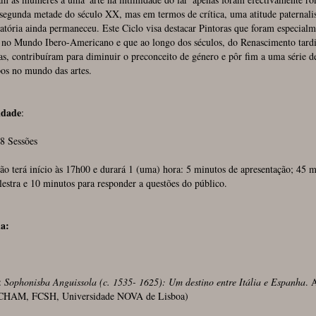
 segunda metade do século XX, mas em termos de crítica, uma atitude paternalis
atória ainda permaneceu. Este Ciclo visa destacar Pintoras que foram especialm
s no Mundo Ibero-Americano e que ao longo dos séculos, do Renascimento tardi
as, contribuíram para diminuir o preconceito de género e pôr fim a uma série d
pos no mundo das artes.
idade
:
8 Sessões
ão terá início às 17h00 e durará 1 (uma) hora: 5 minutos de apresentação; 45 m
lestra e 10 minutos para responder a questões do público.
a:
:
Sophonisba Anguissola (c. 1535- 1625): Um destino entre Itália e Espanha
. 
CHAM, FCSH, Universidade NOVA de Lisboa)