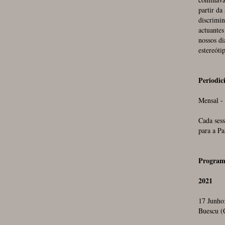
partir da
discrimin
actuante
nossos di
estereóti
Periodic
Mensal - 
Cada sess
para a Pa
Program
2021
17 Junho
Buescu (