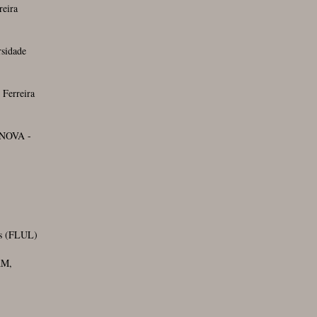
reira
sidade
 Ferreira
 NOVA -
es (FLUL)
AM,