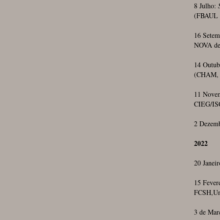
8 Julho:
(FBAUL 
16 Setem
NOVA de
14 Outub
(CHAM, F
11 Nove
CIEG/IS
2 Dezem
2022
20 Janei
15 Fever
FCSH,Un
3 de Mar