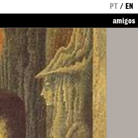
PT
/
EN
amigos