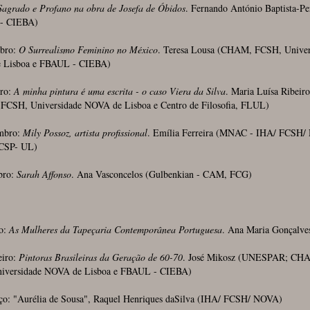
Sagrado e Profano na obra de Josefa de Óbidos
. Fernando António Baptista-Pe
- CIEBA)
bro:
O Surrealismo Feminino no México
. Teresa Lousa (CHAM, FCSH, Univer
 Lisboa e FBAUL - CIEBA)
ro:
A minha pintura é uma escrita - o caso Viera da Silva
. Maria Luísa Ribeiro
CSH, Universidade NOVA de Lisboa e Centro de Filosofia, FLUL)
mbro:
Mily Possoz, artista profissional
. Emília Ferreira (MNAC - IHA/ FCSH/
CSP- UL)
bro:
Sarah Affonso
. Ana Vasconcelos (Gulbenkian - CAM, FCG)
ro:
As Mulheres da Tapeçaria Contemporânea Portuguesa
. Ana Maria Gonçalv
eiro:
Pintoras Brasileiras da Geração de 60-70
. José Mikosz (UNESPAR; CH
iversidade NOVA de Lisboa e FBAUL - CIEBA)
ço: "Aurélia de Sousa", Raquel Henriques daSilva (IHA/ FCSH/ NOVA)