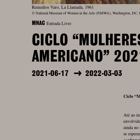
Remedios Varo, La Llamada, 1961
© National Museum of Women in the Arts (NMWA), Washington, DC,
Entrada Livre
MNAC
CICLO “MULHERE
AMERICANO” 202
2021-06-17
2022-03-03
Ciclo “
Até ao in
envolvida
ainda no 
se espera
confinava