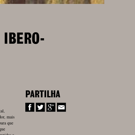
 IBERO-
PARTILHA
al,
dor, mais
para que
que
mpidas a