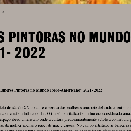
 US
S PINTORAS NO MUNDO
1- 2022
Mulheres Pintoras no Mundo
Ibero-Americano” 2021- 2022
ício do século XX ainda se esperava das mulheres uma arte delicada e sentiment
 com a esfera íntima do lar. O trabalho artístico feminino era considerado ama
espaço ibero-americano onde a cultura predominantemente católica contribuiu 
sse da mulher apenas o papel de mãe e esposa. No campo artístico, as barreiras 
m as mulheres a uma 'arte na intimidade do lar' apenas foram efectivamente ro