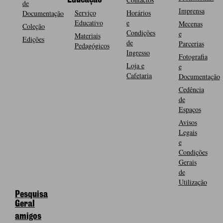
de
Imprensa
Serviço
Horários
Documentação
Educativo
e
Mecenas
Coleção
Condições
e
Materiais
Edições
de
Parcerias
Pedagógicos
Ingresso
Fotografia
Loja e
e
Cafetaria
Documentação
Cedência
de
Espaços
Avisos
Legais
e
Condições
Gerais
de
Utilização
Pesquisa
Geral
amigos