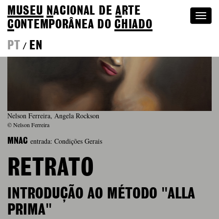
MUSEU
N
ACIONAL
DE
A
RTE
Togg
C
ONTEMPORÂNEA DO
CHIADO
navi
PT
EN
/
Nelson Ferreira, Angela Rockson
© Nelson Ferreira
entrada: Condições Gerais
MNAC
RETRATO
INTRODUÇÃO AO MÉTODO "ALLA
PRIMA"