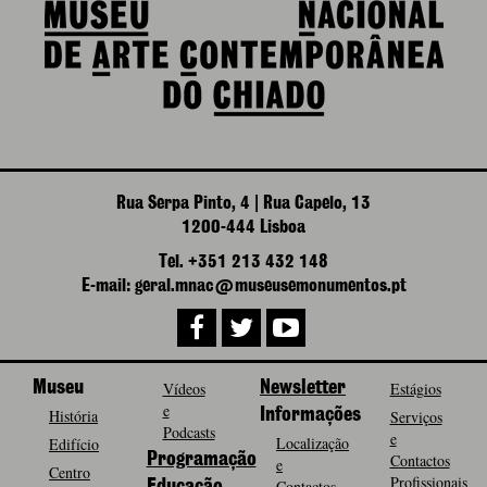
Rua Serpa Pinto, 4 | Rua Capelo, 13
1200-444 Lisboa
Tel. +351 213 432 148
E-mail: geral.mnac@museusemonumentos.pt
Museu
Vídeos
Newsletter
Estágios
e
História
Informações
Serviços
Podcasts
e
Localização
Edifício
Programação
Contactos
e
Centro
Profissionais
Contactos
Educação