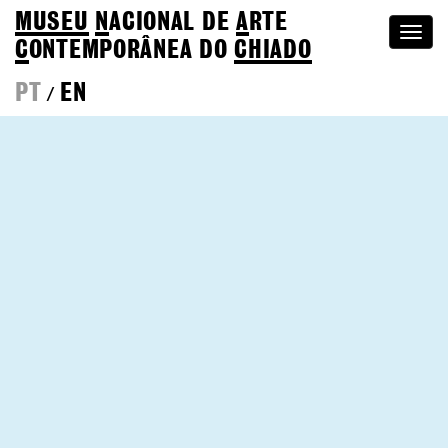
MUSEU
N
ACIONAL
DE
A
RTE
Togg
C
ONTEMPORÂNEA DO
CHIADO
navi
PT
EN
/