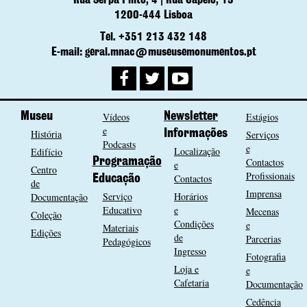
Rua Serpa Pinto, 4 | Rua Capelo, 13
1200-444 Lisboa
Tel. +351 213 432 148
E-mail: geral.mnac@museusemonumentos.pt
Museu
Vídeos
Newsletter
Estágios
e
História
Informações
Serviços
Podcasts
e
Localização
Edifício
Programação
Contactos
e
Centro
Profissionais
Contactos
Educação
de
Imprensa
Serviço
Horários
Documentação
Educativo
e
Mecenas
Coleção
Condições
e
Materiais
Edições
de
Parcerias
Pedagógicos
Ingresso
Fotografia
Loja e
e
Cafetaria
Documentação
Cedência