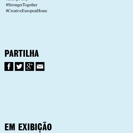
#StrongerTogether
#CreativeEuropeatHome
PARTILHA
EM EXIBIÇÃO