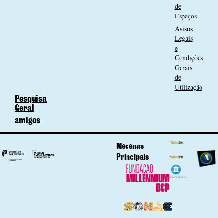
de
Espaços
Avisos
Legais
e
Condições
Gerais
de
Utilização
Pesquisa
Geral
amigos
Mecenas
Principais