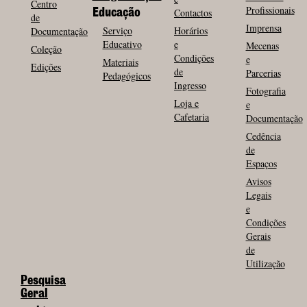
Centro
Profissionais
Contactos
Educação
de
Imprensa
Serviço
Horários
Documentação
Educativo
e
Mecenas
Coleção
Condições
e
Materiais
Edições
de
Parcerias
Pedagógicos
Ingresso
Fotografia
Loja e
e
Cafetaria
Documentação
Cedência
de
Espaços
Avisos
Legais
e
Condições
Gerais
de
Utilização
Pesquisa
Geral