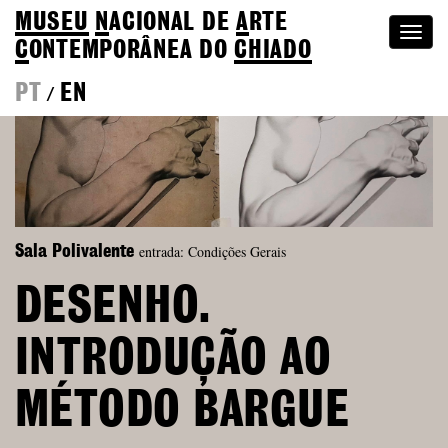
MUSEU
N
ACIONAL
DE
A
RTE
Togg
C
ONTEMPORÂNEA DO
CHIADO
navi
PT
EN
/
entrada: Condições Gerais
Sala Polivalente
DESENHO.
INTRODUÇÃO AO
MÉTODO BARGUE