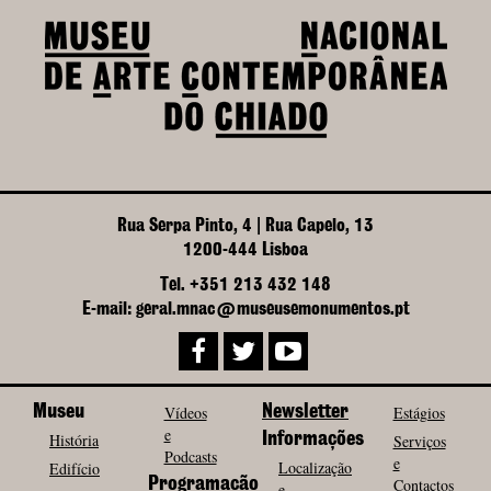
Rua Serpa Pinto, 4 | Rua Capelo, 13
1200-444 Lisboa
Tel. +351 213 432 148
E-mail: geral.mnac@museusemonumentos.pt
Museu
Vídeos
Newsletter
Estágios
e
História
Informações
Serviços
Podcasts
e
Localização
Edifício
Programação
Contactos
e