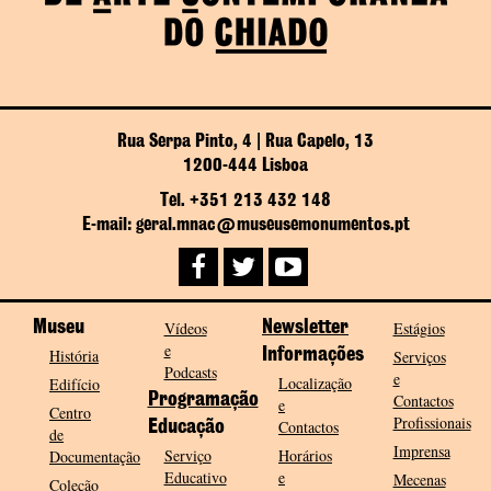
Rua Serpa Pinto, 4 | Rua Capelo, 13
1200-444 Lisboa
Tel. +351 213 432 148
E-mail: geral.mnac@museusemonumentos.pt
Museu
Vídeos
Newsletter
Estágios
e
História
Informações
Serviços
Podcasts
e
Localização
Edifício
Programação
Contactos
e
Centro
Profissionais
Contactos
Educação
de
Imprensa
Serviço
Horários
Documentação
Educativo
e
Mecenas
Coleção