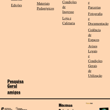
Condições
e
Materiais
Edições
de
Parcerias
Pedagógicos
Ingresso
Fotografia
Loja e
e
Cafetaria
Documentação
Cedência
de
Espaços
Avisos
Legais
e
Condições
Gerais
de
Utilização
Pesquisa
Geral
amigos
Mecenas