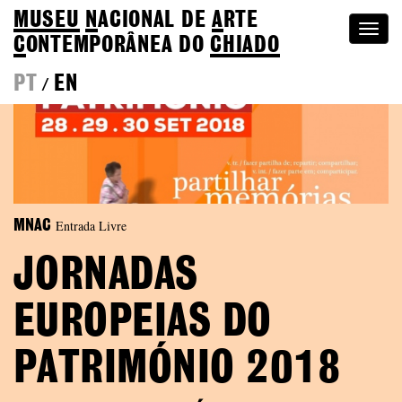
MUSEU
N
ACIONAL
DE
A
RTE
Togg
C
ONTEMPORÂNEA DO
CHIADO
navi
PT
EN
/
Entrada Livre
MNAC
JORNADAS
EUROPEIAS DO
PATRIMÓNIO 2018