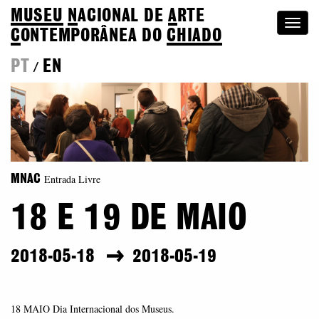
MUSEU
N
ACIONAL
DE
A
RTE
Togg
C
ONTEMPORÂNEA DO
CHIADO
navi
PT
EN
/
Entrada Livre
MNAC
18 E 19 DE MAIO
2018-05-18
2018-05-19
18 MAIO Dia Internacional dos Museus.