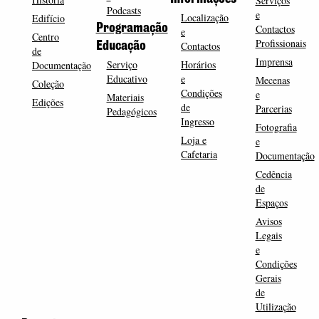
Serviços
Podcasts
e
Localização
Edifício
Programação
Contactos
e
Centro
Profissionais
Contactos
Educação
de
Imprensa
Serviço
Horários
Documentação
Educativo
e
Mecenas
Coleção
Condições
e
Materiais
Edições
de
Parcerias
Pedagógicos
Ingresso
Fotografia
Loja e
e
Cafetaria
Documentação
Cedência
de
Espaços
Avisos
Legais
e
Condições
Gerais
de
Utilização