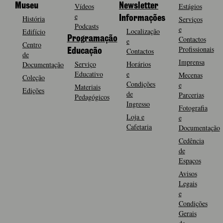
Museu
Vídeos
Newsletter
Estágios
e
História
Informações
Serviços
Podcasts
e
Localização
Edifício
Programação
Contactos
e
Centro
Profissionais
Contactos
Educação
de
Imprensa
Serviço
Horários
Documentação
Educativo
e
Mecenas
Coleção
Condições
e
Materiais
Edições
de
Parcerias
Pedagógicos
Ingresso
Fotografia
Loja e
e
Cafetaria
Documentação
Cedência
de
Espaços
Avisos
Legais
e
Condições
Gerais