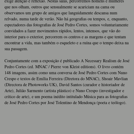
exige atenção e reflexão. Nestas salas, percorremos homens e mulheres
que nos olham, outros que sensualmente se acariciam na cama ou
observamos um grupo de amigos que languidamente descansa num
relvado, numa tarde de verão. Não há geografias ou tempos, e, enquanto,
espectadores das fotografias de José Pedro Cortes, somos voluntariamente
convidados a fazer movimentos rápidos, lentos, intensos, que vão do
interior para o exterior, percorrem os centros e as margens e que tentam
encontrar a vida, mas também o esqueleto e a ruína que o tempo deixa na
sua passagem.
Conjuntamente com a exposição é publicado A Necessary Realism de José
Pedro Cortes (ed. MNAC / Pierre von Kleist editions). O livro contém
148 imagens, assim como uma conversa de José Pedro Cortes com Nuno
Crespo e textos de Emília Ferreira (Diretora do MNAC), Shoair Mavlian
(Directora de Photoworks UK), David Santos (curador e historiador de
Arte), Julião Sarmento (artista plástico) e Nuno Crespo (investigador e
crítico de arte), e um poema inédito intitulado Música para as fotografias
de José Pedro Cortes por José Tolentino de Mendonça (poeta e teólogo).