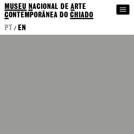
MUSEU
N
ACIONAL
DE
A
RTE
Togg
C
ONTEMPORÂNEA DO
CHIADO
navi
PT
EN
/