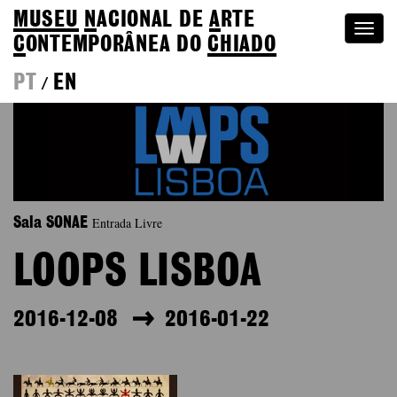
MUSEU
N
ACIONAL
DE
A
RTE
Togg
C
ONTEMPORÂNEA DO
CHIADO
navi
PT
EN
/
Entrada Livre
Sala SONAE
LOOPS LISBOA
2016-12-08
2016-01-22