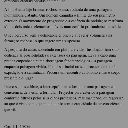
direcções cardiais opostas de uma ilha.
A ilha é uma laje branca, rochosa e nua, rodeada de uma paisagem
montanhosa distante. Um homem caminha o limite do seu perímetro
exterior. O movimento de progressão e a cadência da ondulação marítima
são os dois únicos elementos móveis num cenário profundamente estático.
O seu percurso vem a delinear-se elíptico e a revelar volumetria na
formação rochosa, o que sugere uma suspensão.
A pesquisa do autor, sobretudo em pintura e vídeo-instalação, tem sido
dedicada às possibilidades e extensões da paisagem. Leva a cabo uma
prática empenhada numa abordagem fenomenológica – a paisagem
enquanto paisagem vivida. Para isso, inclui no seu processo de trabalho
expedição e a caminhada. Procura um encontro autónomo entre o corpo
presente e o lugar.
Interessa, neste filme, a intercepção entre formular uma paisagem e a
consciência de a estar a formular. Projectar para exterior a paisagem
conforme filtrada pelos seus olhos protésicos, mas manter-se, ou regressar,
ao que é visto como quem ainda não tem a capacidade de ter consciência
que vê.
Cor, 1:1, 1080p