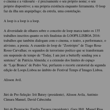
o cinema e a videoarte - é precisamente o seu próprio nome; o seu
próprio dispositivo; a sua própria existência enquanto ferramenta. O loop
faz da ilha um arquipélago; da estrela, uma constelação.
A loop is a loop is a loop.
A diversidade de olhares sobre o conceito de loop marca tanto os 135
trabalhos inscritos quanto os três finalistas do LOOPS.LISBOA 2016:
trabalhos que também dialogam com o cinema, o teatro, a performance, o
ativismo, a poesia. A exaustão do loop de “Zootrópio” de Tiago Rosa-
Rosso Carvalhas; os segundos de terrorismo poético que se transformam
em suspensão de tempo de “Today, I am just a butterfly sending you a
sentence” de Patrícia Almeida; e a extensão dos limites do espaço
de “Laje Branca” de Pedro Vaz, perfazem o recorte curatorial da segunda
edição de Loops.Lisboa no âmbito do Festival Temps d´Images Lisboa.
Alisson Avil.
Júri de Pre-Seleção: Irit Batsry (presidente), Alisson Avila, António
Câmara Manuel, David Cabecinha
Júri de Premiação: Emília Tavares (presidente), Gary Hill, Miguel Rios.