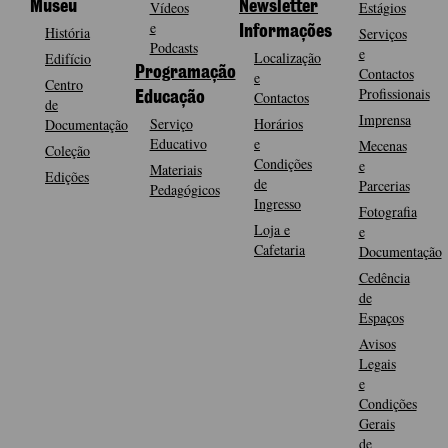
Museu
Vídeos
Newsletter
Estágios
e
História
Informações
Serviços
Podcasts
e
Localização
Edifício
Programação
Contactos
e
Centro
Profissionais
Contactos
Educação
de
Imprensa
Serviço
Horários
Documentação
Educativo
e
Mecenas
Coleção
Condições
e
Materiais
Edições
de
Parcerias
Pedagógicos
Ingresso
Fotografia
Loja e
e
Cafetaria
Documentação
Cedência
de
Espaços
Avisos
Legais
e
Condições
Gerais
de