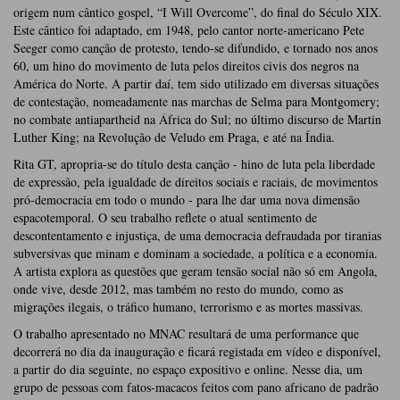
origem num cântico gospel, “I Will Overcome”, do final do Século XIX.
Este cântico foi adaptado, em 1948, pelo cantor norte-americano Pete
Seeger como canção de protesto, tendo-se difundido, e tornado nos anos
60, um hino do movimento de luta pelos direitos civis dos negros na
América do Norte. A partir daí, tem sido utilizado em diversas situações
de contestação, nomeadamente nas marchas de Selma para Montgomery;
no combate antiapartheid na África do Sul; no último discurso de Martin
Luther King; na Revolução de Veludo em Praga, e até na Índia.
Rita GT, apropria-se do título desta canção - hino de luta pela liberdade
de expressão, pela igualdade de direitos sociais e raciais, de movimentos
pró-democracia em todo o mundo - para lhe dar uma nova dimensão
espacotemporal. O seu trabalho reflete o atual sentimento de
descontentamento e injustiça, de uma democracia defraudada por tiranias
subversivas que minam e dominam a sociedade, a política e a economia.
A artista explora as questões que geram tensão social não só em Angola,
onde vive, desde 2012, mas também no resto do mundo, como as
migrações ilegais, o tráfico humano, terrorismo e as mortes massivas.
O trabalho apresentado no MNAC resultará de uma performance que
decorrerá no dia da inauguração e ficará registada em vídeo e disponível,
a partir do dia seguinte, no espaço expositivo e online. Nesse dia, um
grupo de pessoas com fatos-macacos feitos com pano africano de padrão