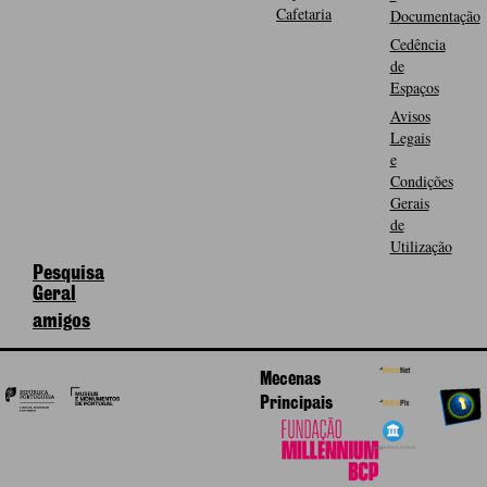
Cafetaria
Documentação
Cedência
de
Espaços
Avisos
Legais
e
Condições
Gerais
de
Utilização
Pesquisa
Geral
amigos
Mecenas
Principais