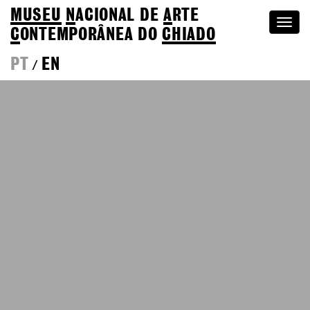
MUSEU
N
ACIONAL
DE
A
RTE
Togg
C
ONTEMPORÂNEA DO
CHIADO
navi
PT
EN
/