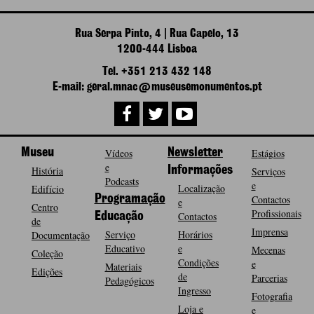
Rua Serpa Pinto, 4 | Rua Capelo, 13
1200-444 Lisboa
Tel. +351 213 432 148
E-mail: geral.mnac@museusemonumentos.pt
Museu
Vídeos
Newsletter
Estágios
e
História
Informações
Serviços
Podcasts
e
Localização
Edifício
Programação
Contactos
e
Centro
Profissionais
Contactos
Educação
de
Imprensa
Serviço
Horários
Documentação
Educativo
e
Mecenas
Coleção
Condições
e
Materiais
Edições
de
Parcerias
Pedagógicos
Ingresso
Fotografia
Loja e
e