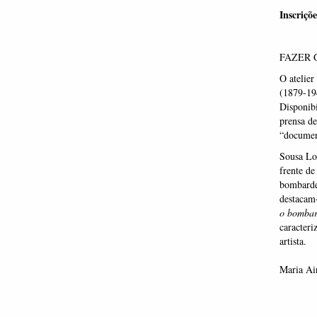
Inscriçõe
FAZER 
O atelie
(1879-19
Disponib
prensa de
“document
Sousa L
frente de
bombardea
destacam
o bombar
caracteri
artista.
Maria Air