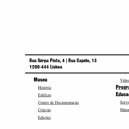
Rua Serpa Pinto, 4 | Rua Capelo, 13
1200-444 Lisboa
Museu
Vídeo
História
Progr
Edifício
Educa
Servi
Centro de Documentação
Mater
Coleção
Edições