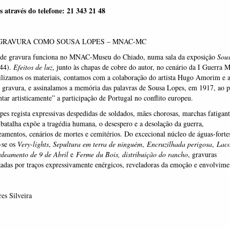
s através do telefone: 21 343 21 48
GRAVURA COMO SOUSA LOPES – MNAC-MC
r de gravura funciona no MNAC-Museu do Chiado, numa sala da exposição
Sous
44).
Efeitos de luz
, junto às chapas de cobre do autor, no cenário da I Guerra M
ilizamos os materiais, contamos com a colaboração do artista Hugo Amorim e a
 gravura, e assinalamos a memória das palavras de Sousa Lopes, em 1917, ao 
ar artisticamente” a participação de Portugal no conflito europeu.
opes
regista expressivas despedidas de soldados, mães chorosas, marchas fatigant
 batalha expõe a tragédia humana, o desespero e a desolação da guerra,
mentos, cenários de mortes e cemitérios. Do excecional núcleo de águas-forte
-se os
Very-lights
,
Sepultura em terra de ninguém
,
Encruzilhada perigosa
,
Laco
deamento de 9 de Abril
e
Ferme du Bois, distribuição do rancho
, gravuras
zadas por traços expressivamente enérgicos, reveladoras da emoção e envolvime
es Silveira