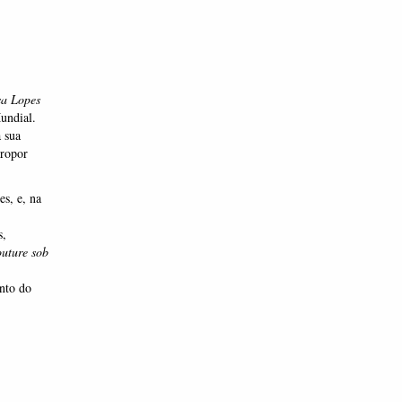
a Lopes
undial.
 sua
propor
es, e, na
s,
uture sob
nto do