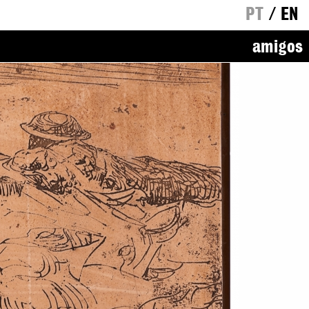
PT
/
EN
amigos