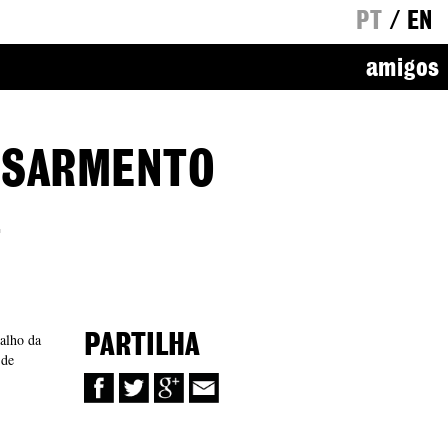
PT
/
EN
amigos
O SARMENTO
É
alho da
PARTILHA
 de