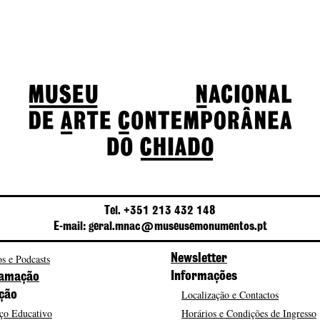
Tel. +351 213 432 148
E-mail: geral.mnac@museusemonumentos.pt
s e Podcasts
Newsletter
Informações
amação
Localização e Contactos
ção
ço Educativo
Horários e Condições de Ingresso