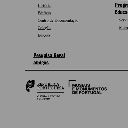
História
Progr
Edifício
Educa
Servi
Centro de Documentação
Mater
Coleção
Edições
Pesquisa Geral
amigos