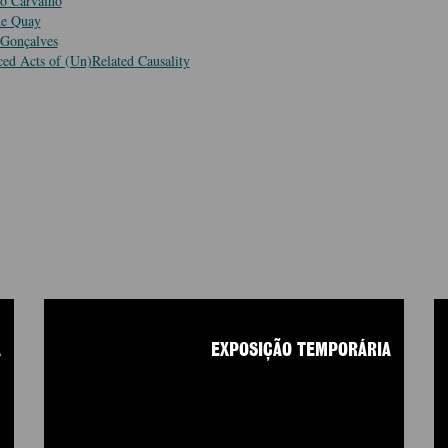
o Carvalho
de Quay
Gonçalves
ced Acts of (Un)Related Causality
A
EXPOSIÇÃO TEMPORÁRIA