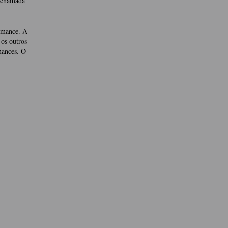
a chamada
rmance. A
os outros
mances. O