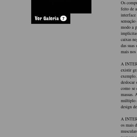
Os comput
feito de 
interface
7
Ver Galeria
sensação 
modo a po
implícit
caixas n
das suas 
mais nos 
A INTER-
existir g
exemplo. 
deslocar 
como se d
massas. 
múltiplo 
design de
A INTER-
os mais d
musculare