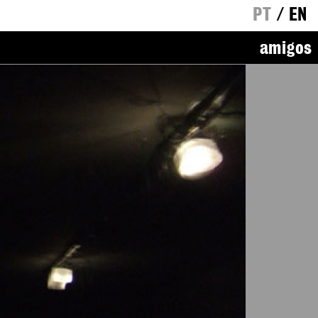
PT
/
EN
amigos