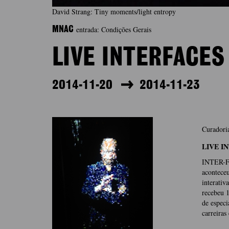
David Strang: Tiny moments/light entropy
entrada: Condições Gerais
MNAC
LIVE INTERFACES
2014-11-20
2014-11-23
Curadori
LIVE I
INTER-FA
acontece
interativ
recebeu 1
de especi
carreiras