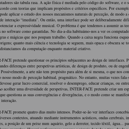
adores são tabula rasa. A ação física é mediada pelo código do software, e o s
acordo com teorias que implicam propósitos e critérios específicos. Por exempl
 pode aplicar o estudo dos nossos mecanismos naturais de perceção, de modo a 
de interação “imediata”. Ou então, uma interface pode ser deliberadamente difí
tenciar a expressividade musical. O problema é que tendemos a assumir as teo
as no software como garantidas. No dia-a-dia habituámo-nos a ver os computad
egras e mágicas que nos poupam trabalho. Quando a caixa negra funciona esqu
origens; quanto mais ciência e tecnologia se seguem, mais opaca e obscura se to
distanciamos da computação enquanto material criativo.
FACE pretende questionar os princípios subjacentes ao design de interfaces. 
randes diferenças entre perspetivas artísticas, de design de produto, ou de engen
Possivelmente, a arte não tem propósito para além de si mesma, o que nos con
o nosso modo de perceção habitual, pragmático. No entanto, muitas vezes fala-s
evesse gerar lucro comercial, resolver o desemprego, educar crianças, ou entre
Ao acolher uma diversidade de perspetivas, INTER-FACE pretende criar um es
que questiona as suas convergências e divergências, e o modo como se manife
 interação.
FACE promete quatro dias muito intensos. Poder-se-ão ver interfaces concebi
iversos contextos, atuando mediante instrumentos acústicos, ondas cerebrais, i
s, a posição de um peixe num aquário, gelo a derreter, tecido têxtil, água... pa