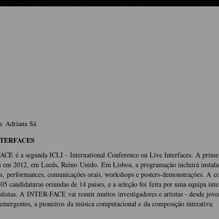
a: Adriana Sá
NTERFACES
CE é a segunda ICLI - International Conference on Live Interfaces. A prime
u em 2012, em Leeds, Reino Unido. Em Lisboa, a programação incluirá instala
as, performances, comunicações orais, workshops e posters-demonstrações. A c
05 candidaturas oriundas de 14 países, e a seleção foi feita por uma equipa inte
alistas. A INTER-FACE vai reunir muitos investigadores e artistas - desde jov
 emergentes, a pioneiros da música computacional e da composição interativa.