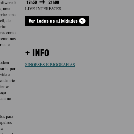
oftware é
17h30
21h00
o, uma
LIVE INTERFACES
criar uma
cil, de
1
Ver todas as atividades
rias
ores como
ecemo-nos
rna, e
+ INFO
Podem
SINOPSES E BIOGRAFIAS
haria, por
vida a
e de arte
ter as
paço
stam no
dos para
mpulsos
ra