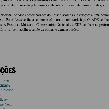
guns exemplos. Haverá performances sonoras e visuais de todo o tipo, desde 
perimental, passando pela música ambiental e o noise, até música de dança.
Nacional de Arte Contemporânea do Chiado acolhe as instalações e uma perfo
e de Belas Artes acolhe as comunicações orais e um workshop. O IADE acolhe 
s. A Escola de Música do Conservatório Nacional e a ZDB acolhem as perfor
ório também acolhe a sessão de posters e demonstrações.
AÇÕES
Strang
Entropy
o Chierico
a
llcock
ere.Now.