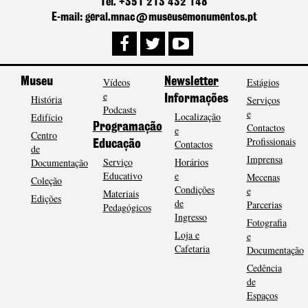
Tel. +351 213 432 148
E-mail: geral.mnac@museusemonumentos.pt
Museu
Vídeos
Newsletter
Estágios
e
História
Informações
Serviços
Podcasts
e
Localização
Edifício
Programação
Contactos
e
Centro
Profissionais
Contactos
Educação
de
Imprensa
Serviço
Horários
Documentação
Educativo
e
Mecenas
Coleção
Condições
e
Materiais
Edições
de
Parcerias
Pedagógicos
Ingresso
Fotografia
Loja e
e
Cafetaria
Documentação
Cedência
de
Espaços