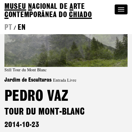
MUSEU
N
ACIONAL
DE
A
RTE
Togg
C
ONTEMPORÂNEA DO
CHIADO
navi
PT
EN
/
Still Tour du Mont Blanc
Entrada Livre
Jardim de Esculturas
PEDRO VAZ
TOUR DU MONT-BLANC
2014-10-23