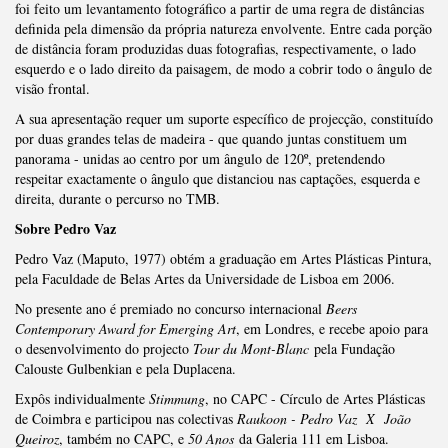
foi feito um levantamento fotográfico a partir de uma regra de distâncias
definida pela dimensão da própria natureza envolvente. Entre cada porção
de distância foram produzidas duas fotografias, respectivamente, o lado
esquerdo e o lado direito da paisagem, de modo a cobrir todo o ângulo de
visão frontal.
A sua apresentação requer um suporte específico de projecção, constituído
por duas grandes telas de madeira - que quando juntas constituem um
panorama - unidas ao centro por um ângulo de 120º, pretendendo
respeitar exactamente o ângulo que distanciou nas captações, esquerda e
direita, durante o percurso no TMB.
Sobre Pedro Vaz
Pedro Vaz (Maputo, 1977) obtém a graduação em Artes Plásticas Pintura,
pela Faculdade de Belas Artes da Universidade de Lisboa em 2006.
No presente ano é premiado no concurso internacional
Beers
Contemporary Award for Emerging Art
, em Londres, e recebe apoio para
o desenvolvimento do projecto
Tour du Mont-Blanc
pela Fundação
Calouste Gulbenkian e pela Duplacena.
Expôs individualmente
Stimmung
, no CAPC - Círculo de Artes Plásticas
de Coimbra e participou nas colectivas
Raukoon - Pedro Vaz X João
Queiroz
, também no CAPC, e
50 Anos
da Galeria 111 em Lisboa.