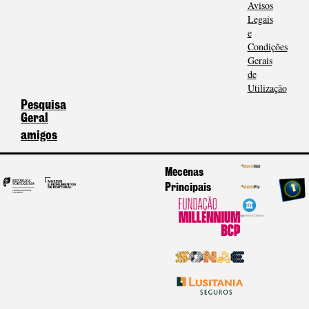
Avisos
Legais
e
Condições
Gerais
de
Utilização
Pesquisa
Geral
amigos
Mecenas
Principais