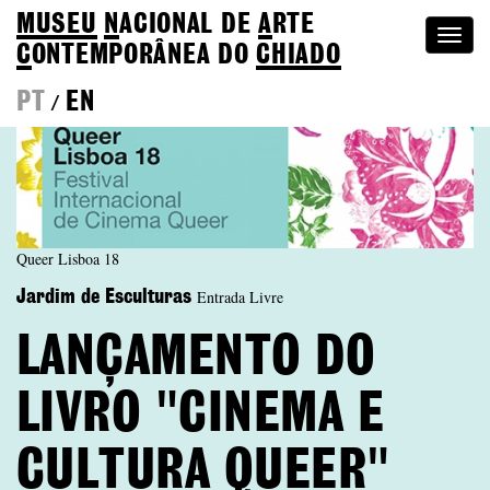
MUSEU
N
ACIONAL
DE
A
RTE
Togg
C
ONTEMPORÂNEA DO
CHIADO
navi
PT
EN
/
Queer Lisboa 18
Entrada Livre
Jardim de Esculturas
LANÇAMENTO DO
LIVRO "CINEMA E
CULTURA QUEER"