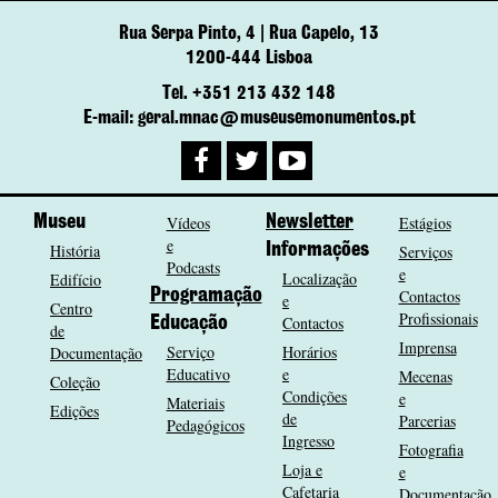
Rua Serpa Pinto, 4 | Rua Capelo, 13
1200-444 Lisboa
Tel. +351 213 432 148
E-mail: geral.mnac@museusemonumentos.pt
Museu
Vídeos
Newsletter
Estágios
e
História
Informações
Serviços
Podcasts
e
Localização
Edifício
Programação
Contactos
e
Centro
Profissionais
Contactos
Educação
de
Imprensa
Serviço
Horários
Documentação
Educativo
e
Mecenas
Coleção
Condições
e
Materiais
Edições
de
Parcerias
Pedagógicos
Ingresso
Fotografia
Loja e
e
Cafetaria
Documentação