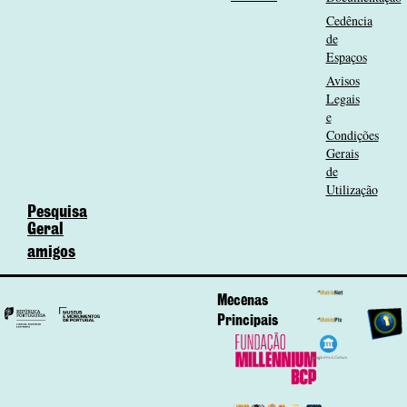
Cedência
de
Espaços
Avisos
Legais
e
Condições
Gerais
de
Utilização
Pesquisa
Geral
amigos
Mecenas
Principais