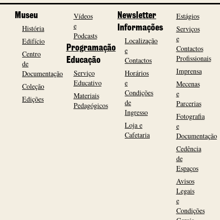
Museu
Vídeos
Newsletter
Estágios
e
História
Informações
Serviços
Podcasts
e
Localização
Edifício
Programação
Contactos
e
Centro
Profissionais
Contactos
Educação
de
Imprensa
Serviço
Horários
Documentação
Educativo
e
Mecenas
Coleção
Condições
e
Materiais
Edições
de
Parcerias
Pedagógicos
Ingresso
Fotografia
Loja e
e
Cafetaria
Documentação
Cedência
de
Espaços
Avisos
Legais
e
Condições