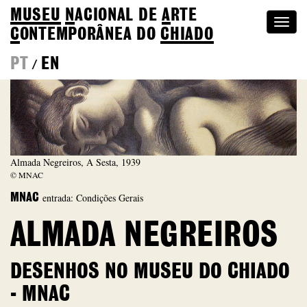
MUSEU
N
ACIONAL
DE
A
RTE
Togg
C
ONTEMPORÂNEA DO
CHIADO
navi
PT
EN
/
Almada Negreiros, A Sesta, 1939
© MNAC
entrada: Condições Gerais
MNAC
ALMADA NEGREIROS
DESENHOS NO MUSEU DO CHIADO
- MNAC