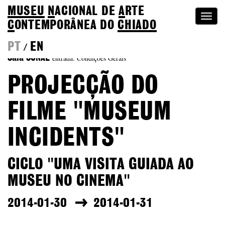
MUSEU
N
ACIONAL
DE
A
RTE
Togg
C
ONTEMPORÂNEA DO
CHIADO
navi
PT
EN
/
entrada: Condições Gerais
Sala SONAE
PROJECÇÃO DO
FILME "MUSEUM
INCIDENTS"
CICLO "UMA VISITA GUIADA AO
MUSEU NO CINEMA"
2014-01-30
2014-01-31