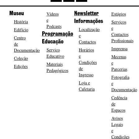
Museu
Vídeos
Newsletter
Estágios
e
História
Informações
Serviços
Podcasts
e
Localização
Edifício
Programação
Contactos
e
Centro
Profissionais
Contactos
Educação
de
Imprensa
Serviço
Horários
Documentação
Educativo
e
Mecenas
Coleção
Condições
e
Materiais
Edições
de
Parcerias
Pedagógicos
Ingresso
Fotografia
Loja e
e
Cafetaria
Documentação
Cedência
de
Espaços
Avisos
Legais
e
Condições