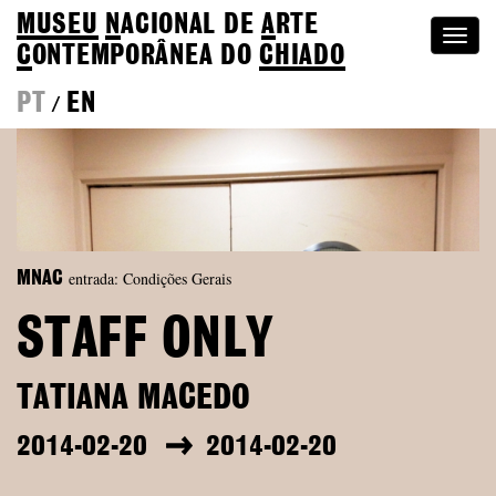
MUSEU
N
ACIONAL
DE
A
RTE
Togg
C
ONTEMPORÂNEA DO
CHIADO
navi
PT
EN
/
entrada: Condições Gerais
MNAC
STAFF ONLY
TATIANA MACEDO
2014-02-20
2014-02-20