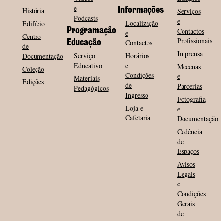
e
História
Informações
Serviços
Podcasts
e
Localização
Edifício
Programação
Contactos
e
Centro
Profissionais
Contactos
Educação
de
Imprensa
Serviço
Horários
Documentação
Educativo
e
Mecenas
Coleção
Condições
e
Materiais
Edições
de
Parcerias
Pedagógicos
Ingresso
Fotografia
Loja e
e
Cafetaria
Documentação
Cedência
de
Espaços
Avisos
Legais
e
Condições
Gerais
de