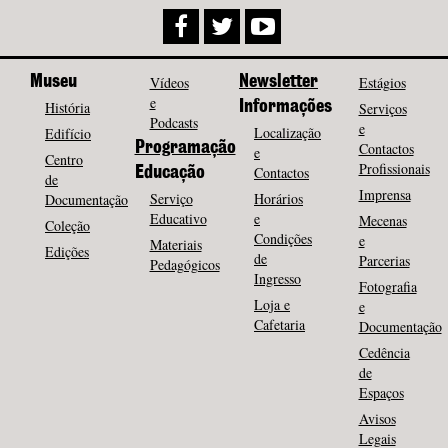
Museu
Vídeos
Newsletter
Estágios
e
História
Informações
Serviços
Podcasts
e
Localização
Edifício
Programação
Contactos
e
Centro
Profissionais
Contactos
Educação
de
Imprensa
Serviço
Horários
Documentação
Educativo
e
Mecenas
Coleção
Condições
e
Materiais
Edições
de
Parcerias
Pedagógicos
Ingresso
Fotografia
Loja e
e
Cafetaria
Documentação
Cedência
de
Espaços
Avisos
Legais