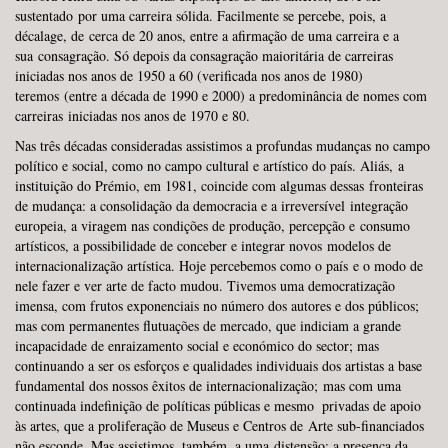
sustentado por uma carreira sólida. Facilmente se percebe, pois, a
décalage, de cerca de 20 anos, entre a afirmação de uma carreira e a
sua consagração. Só depois da consagração maioritária de carreiras
iniciadas nos anos de 1950 a 60 (verificada nos anos de 1980)
teremos (entre a década de 1990 e 2000) a predominância de nomes com
carreiras iniciadas nos anos de 1970 e 80.
Nas três décadas consideradas assistimos a profundas mudanças no campo
político e social, como no campo cultural e artístico do país. Aliás, a
instituição do Prémio, em 1981, coincide com algumas dessas fronteiras
de mudança: a consolidação da democracia e a irreversível integração
europeia, a viragem nas condições de produção, percepção e consumo
artísticos, a possibilidade de conceber e integrar novos modelos de
internacionalização artística. Hoje percebemos como o país e o modo de
nele fazer e ver arte de facto mudou. Tivemos uma democratização
imensa, com frutos exponenciais no número dos autores e dos públicos;
mas com permanentes flutuações de mercado, que indiciam a grande
incapacidade de enraizamento social e económico do sector; mas
continuando a ser os esforços e qualidades individuais dos artistas a base
fundamental dos nossos êxitos de internacionalização; mas com uma
continuada indefinição de políticas públicas e mesmo privadas de apoio
às artes, que a proliferação de Museus e Centros de Arte sub-financiados
não esconde. Mas assistimos, também, a uma distensão: a presença da