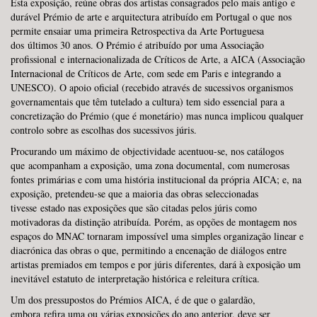
Esta exposição, reúne obras dos artistas consagrados pelo mais antigo e
durável Prémio de arte e arquitectura atribuído em Portugal o que nos
permite ensaiar uma primeira Retrospectiva da Arte Portuguesa
dos últimos 30 anos. O Prémio é atribuído por uma Associação
profissional e internacionalizada de Críticos de Arte, a AICA (Associação
Internacional de Críticos de Arte, com sede em Paris e integrando a
UNESCO). O apoio oficial (recebido através de sucessivos organismos
governamentais que têm tutelado a cultura) tem sido essencial para a
concretização do Prémio (que é monetário) mas nunca implicou qualquer
controlo sobre as escolhas dos sucessivos júris.
Procurando um máximo de objectividade acentuou-se, nos catálogos
que acompanham a exposição, uma zona documental, com numerosas
fontes primárias e com uma história institucional da própria AICA; e, na
exposição, pretendeu-se que a maioria das obras seleccionadas
tivesse estado nas exposições que são citadas pelos júris como
motivadoras da distinção atribuída. Porém, as opções de montagem nos
espaços do MNAC tornaram impossível uma simples organização linear e
diacrónica das obras o que, permitindo a encenação de diálogos entre
artistas premiados em tempos e por júris diferentes, dará à exposição um
inevitável estatuto de interpretação histórica e releitura crítica.
Um dos pressupostos do Prémios AICA, é de que o galardão,
embora refira uma ou várias exposições do ano anterior, deve ser