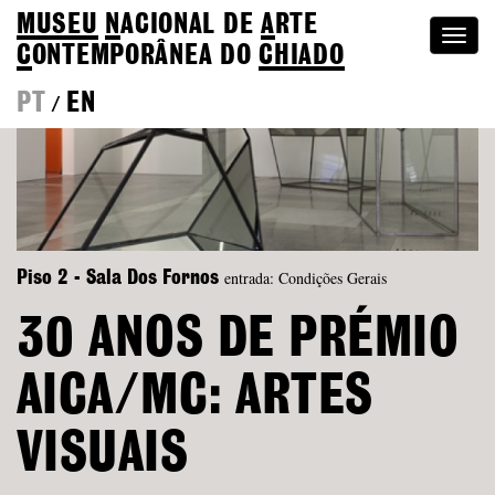
MUSEU
N
ACIONAL
DE
A
RTE
Togg
C
ONTEMPORÂNEA DO
CHIADO
navi
PT
EN
/
entrada: Condições Gerais
Piso 2 - Sala Dos Fornos
30 ANOS DE PRÉMIO
AICA/MC: ARTES
VISUAIS