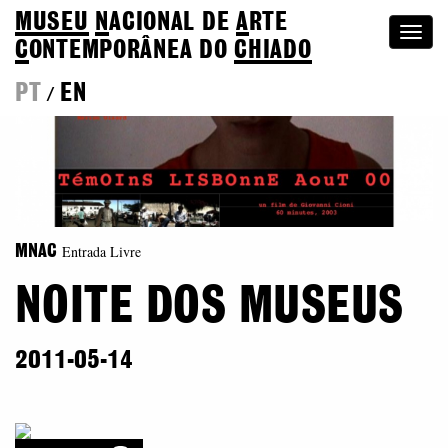
MUSEU
N
ACIONAL
DE
A
RTE
Togg
C
ONTEMPORÂNEA DO
CHIADO
navi
PT
EN
/
Entrada Livre
MNAC
NOITE DOS MUSEUS
2011-05-14