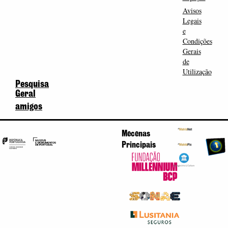
Avisos
Legais
e
Condições
Gerais
de
Utilização
Pesquisa
Geral
amigos
Mecenas
Principais