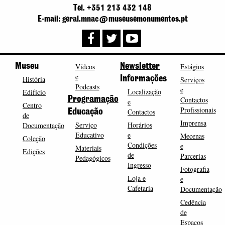
Tel. +351 213 432 148
E-mail: geral.mnac@museusemonumentos.pt
Museu
Vídeos
Newsletter
Estágios
e
História
Informações
Serviços
Podcasts
e
Localização
Edifício
Programação
Contactos
e
Centro
Profissionais
Contactos
Educação
de
Imprensa
Serviço
Horários
Documentação
Educativo
e
Mecenas
Coleção
Condições
e
Materiais
Edições
de
Parcerias
Pedagógicos
Ingresso
Fotografia
Loja e
e
Cafetaria
Documentação
Cedência
de
Espaços