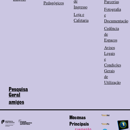
de
Parcerias
Pedagógicos
Ingresso
Fotografia
Loja e
e
Cafetaria
Documentação
Cedência
de
Espaços
Avisos
Legais
e
Condições
Gerais
de
Utilização
Pesquisa
Geral
amigos
Mecenas
Principais