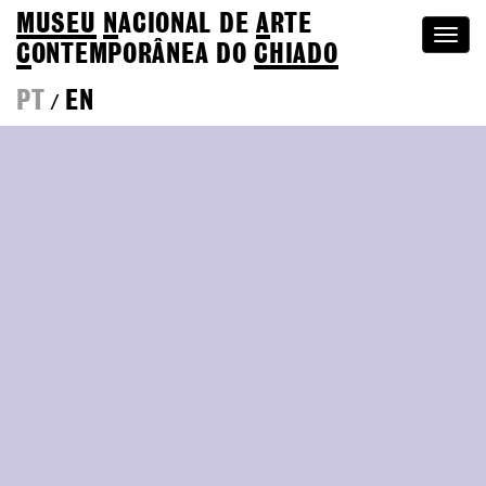
MUSEU
N
ACIONAL
DE
A
RTE
Togg
C
ONTEMPORÂNEA DO
CHIADO
navi
PT
EN
/