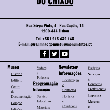
Rua Serpa Pinto, 4 | Rua Capelo, 13
1200-444 Lisboa
Tel. +351 213 432 148
E-mail: geral.mnac@museusemonumentos.pt
Museu
Vídeos
Newsletter
Estágios
e
História
Informações
Serviços
Podcasts
e
Localização
Edifício
Programação
Contactos
e
Centro
Profissionais
Contactos
Educação
de
Imprensa
Serviço
Horários
Documentação
Educativo
e
Mecenas
Coleção
Condições
e
Materiais
Edições