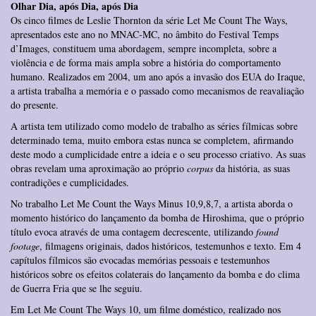
Olhar Dia, após Dia, após Dia
Os cinco filmes de Leslie Thornton da série Let Me Count The Ways,
apresentados este ano no MNAC-MC, no âmbito do Festival Temps
d’Images, constituem uma abordagem, sempre incompleta, sobre a
violência e de forma mais ampla sobre a história do comportamento
humano. Realizados em 2004, um ano após a invasão dos EUA do Iraque,
a artista trabalha a memória e o passado como mecanismos de reavaliação
do presente.
A artista tem utilizado como modelo de trabalho as séries fílmicas sobre
determinado tema, muito embora estas nunca se completem, afirmando
deste modo a cumplicidade entre a ideia e o seu processo criativo. As suas
obras revelam uma aproximação ao próprio
corpus
da história, as suas
contradições e cumplicidades.
No trabalho Let Me Count the Ways Minus 10,9,8,7, a artista aborda o
momento histórico do lançamento da bomba de Hiroshima, que o próprio
título evoca através de uma contagem decrescente, utilizando
found
footage
, filmagens originais, dados históricos, testemunhos e texto. Em 4
capítulos fílmicos são evocadas memórias pessoais e testemunhos
históricos sobre os efeitos colaterais do lançamento da bomba e do clima
de Guerra Fria que se lhe seguiu.
Em Let Me Count The Ways 10, um filme doméstico, realizado nos