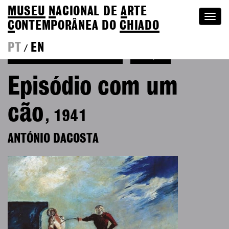
MUSEU
N
ACIONAL
DE
A
RTE
Togg
C
ONTEMPORÂNEA DO
CHIADO
navi
PT
EN
/
Ver mais de António Dacosta
Coleção
Episódio com um
cão
, 1941
ANTÓNIO DACOSTA