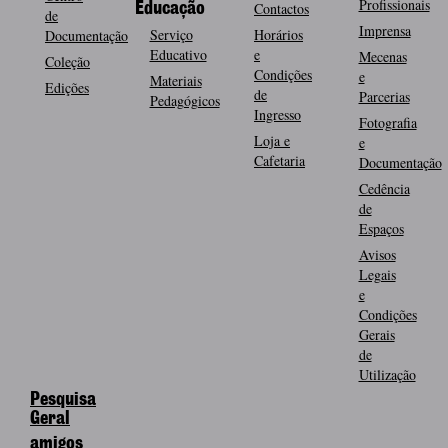
Profissionais
Contactos
Educação
de
Imprensa
Serviço
Horários
Documentação
Educativo
e
Mecenas
Coleção
Condições
e
Materiais
Edições
de
Parcerias
Pedagógicos
Ingresso
Fotografia
Loja e
e
Cafetaria
Documentação
Cedência
de
Espaços
Avisos
Legais
e
Condições
Gerais
de
Utilização
Pesquisa
Geral
amigos