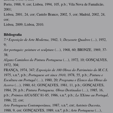
Porto, 1988, 9, cor; Lisboa, 1994, 105, p.b.; Vila Nova de Famalicão,
2001;
Lisboa, 2001, 24, cor; Castelo Branco, 2002, 5, cor; Madrid, 2002, 24,
cor;
Lisboa, 2009; Lisboa, 2010.
Bibliografia
7.ª Exposição de Arte Moderna
, 1942, 1;
Dezassete Quadros
(...), 1952,
9;
Art portugais: peinture et sculpture
(…), 1968, 60; BRONZE, 1969, 37-
38;
Alguns Caminhos da Pintura Portuguesa
(…), 1972, 10; GONÇALVES,
1972, 304;
FRANÇA, 1974, 347;
Exposição de 100 Obras do Património do M.C.S
,
1975, s.n.º, p.b.;
Portuguese art since 1910
, 1978, 55, p.b.;
Pintura e
Escultura em Portugal
(…), 1980, 20;
Programa e Elenco das Obras do
Acervo
(…), 1980, 61; GONÇALVES, 1981, 11, p.b.; GONÇALVES,
1984, 29, p.b.;
Pintura Portuguesa. Obras Destinadas
(…), 1985, 16,
p.b.;
Prémios AICA/SEC
81-85, 1986, s.n.º, p.b.;
Le XXème au Portugal
,
1986, 22, cor;
Arte Portuguesa Contemporânea
, 1987, s.n.º, cor;
António Dacosta
,
1988, 9, cor; GONÇALVES, 1989, s.n.º, p.b.;
Arte Portuguesa
(…),