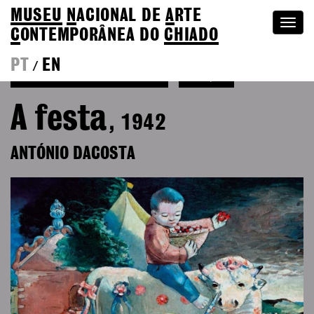
MUSEU
N
ACIONAL
DE
A
RTE
Togg
C
ONTEMPORÂNEA DO
CHIADO
navi
PT
EN
/
Ver mais de António Dacosta
Coleção
A festa
, 1942
ANTÓNIO DACOSTA