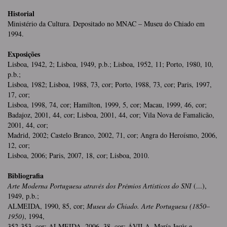
Historial
Ministério da Cultura. Depositado no MNAC – Museu do Chiado em
1994.
Exposições
Lisboa, 1942, 2; Lisboa, 1949, p.b.; Lisboa, 1952, 11; Porto, 1980, 10,
p.b.;
Lisboa, 1982; Lisboa, 1988, 73, cor; Porto, 1988, 73, cor; Paris, 1997,
17, cor;
Lisboa, 1998, 74, cor; Hamilton, 1999, 5, cor; Macau, 1999, 46, cor;
Badajoz, 2001, 44, cor; Lisboa, 2001, 44, cor; Vila Nova de Famalicão,
2001, 44, cor;
Madrid, 2002; Castelo Branco, 2002, 71, cor; Angra do Heroísmo, 2006,
12, cor;
Lisboa, 2006; Paris, 2007, 18, cor; Lisboa, 2010.
Bibliografia
Arte Moderna Portuguesa através dos Prémios Artísticos do SNI
(...),
1949, p.b.;
ALMEIDA, 1990, 85, cor;
Museu do Chiado. Arte Portuguesa (1850–
1950)
, 1994,
352-353, cor; ALMEIDA, 2006, 38, cor; ÁVILA, María Jesús e