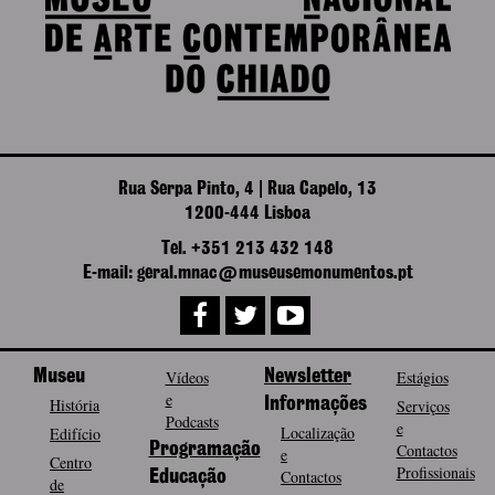
Rua Serpa Pinto, 4 | Rua Capelo, 13
1200-444 Lisboa
Tel. +351 213 432 148
E-mail: geral.mnac@museusemonumentos.pt
Museu
Vídeos
Newsletter
Estágios
e
História
Informações
Serviços
Podcasts
e
Localização
Edifício
Programação
Contactos
e
Centro
Profissionais
Contactos
Educação
de