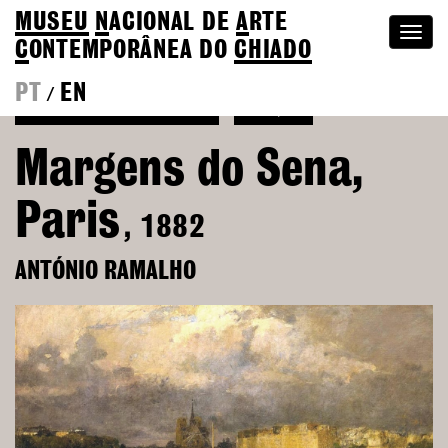
MUSEU
N
ACIONAL
DE
A
RTE
Togg
C
ONTEMPORÂNEA DO
CHIADO
navi
PT
EN
/
Voltar a António Ramalho
Coleção
Margens do Sena,
Paris
, 1882
ANTÓNIO RAMALHO