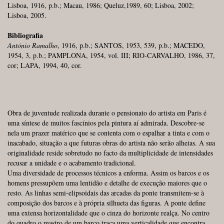
Lisboa, 1916, p.b.; Macau, 1986; Queluz,1989, 60; Lisboa, 2002;
Lisboa, 2005.
Bibliografia
António Ramalho
, 1916, p.b.; SANTOS, 1953, 539, p.b.; MACEDO,
1954, 3, p.b.; PAMPLONA, 1954, vol. III; RIO-CARVALHO, 1986, 37,
cor; LAPA, 1994, 40, cor.
Obra de juventude realizada durante o pensionato do artista em Paris é
uma síntese de muitos fascínios pela pintura aí admirada. Descobre-se
nela um prazer matérico que se contenta com o espalhar a tinta e com o
inacabado, situação a que futuras obras do artista não serão alheias. A sua
originalidade reside sobretudo no facto da multiplicidade de intensidades
recusar a unidade e o acabamento tradicional.
Uma diversidade de processos técnicos a enforma. Assim os barcos e os
homens pressupõem uma lentidão e detalhe de execução maiores que o
resto. As linhas semi-elipsoidais das arcadas da ponte transmitem-se à
composição dos barcos e à própria silhueta das figuras. A ponte define
uma extensa horizontalidade que o cinza do horizonte realça. No centro
do quadro o mastro de um barco traça uma verticalidade que encontra