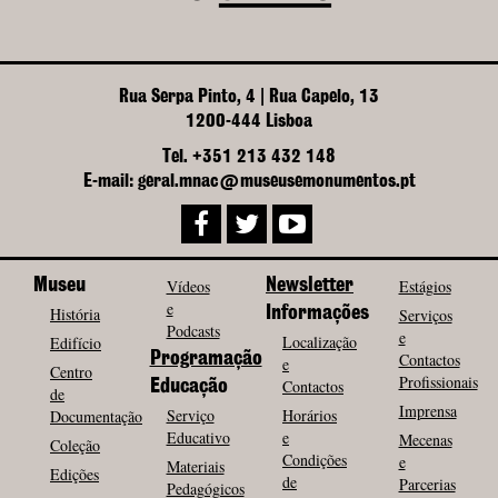
Rua Serpa Pinto, 4 | Rua Capelo, 13
1200-444 Lisboa
Tel. +351 213 432 148
E-mail: geral.mnac@museusemonumentos.pt
Museu
Vídeos
Newsletter
Estágios
e
História
Informações
Serviços
Podcasts
e
Localização
Edifício
Programação
Contactos
e
Centro
Profissionais
Contactos
Educação
de
Imprensa
Serviço
Horários
Documentação
Educativo
e
Mecenas
Coleção
Condições
e
Materiais
Edições
de
Parcerias
Pedagógicos