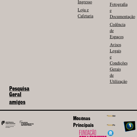
Ingresso
Fotografia
Loja e
e
Cafetaria
Documentação
Cedência
de
Espaços
Avisos
Legais
e
Condições
Gerais
de
Utilização
Pesquisa
Geral
amigos
Mecenas
Principais