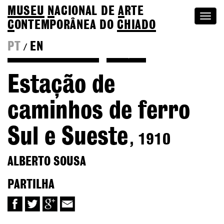
MUSEU
N
ACIONAL
DE
A
RTE
Togg
C
ONTEMPORÂNEA DO
CHIADO
navi
PT
EN
/
Voltar a Alberto Sousa
Coleção
Estação de
caminhos de ferro
Sul e Sueste
, 1910
ALBERTO SOUSA
PARTILHA