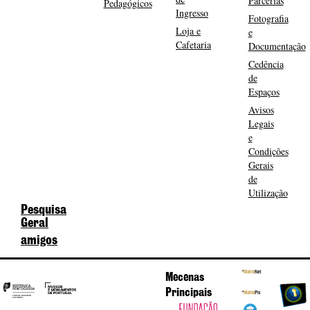
Parcerias
Pedagógicos
Ingresso
Fotografia
Loja e
e
Cafetaria
Documentação
Cedência
de
Espaços
Avisos
Legais
e
Condições
Gerais
de
Utilização
Pesquisa
Geral
amigos
Mecenas
Principais