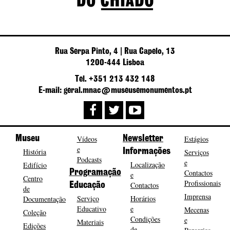
Rua Serpa Pinto, 4 | Rua Capelo, 13
1200-444 Lisboa
Tel. +351 213 432 148
E-mail: geral.mnac@museusemonumentos.pt
Museu
Vídeos
Newsletter
Estágios
e
História
Informações
Serviços
Podcasts
e
Localização
Edifício
Programação
Contactos
e
Centro
Profissionais
Contactos
Educação
de
Imprensa
Serviço
Horários
Documentação
Educativo
e
Mecenas
Coleção
Condições
e
Materiais
Edições
de