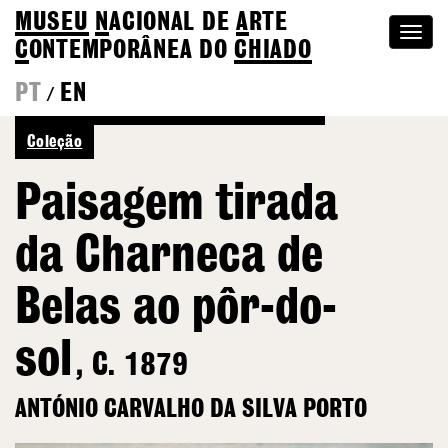
MUSEU
N
ACIONAL
DE
A
RTE
Togg
C
ONTEMPORÂNEA DO
CHIADO
navi
PT
EN
/
Voltar a António Carvalho da Silva Porto
Coleção
Paisagem tirada
da Charneca de
Belas ao pôr-do-
sol
, C. 1879
ANTÓNIO CARVALHO DA SILVA PORTO