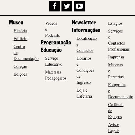
Museu
Vídeos
Newsletter
Estágios
e
História
Informações
Serviços
Podcasts
e
Localização
Edifício
Programação
Contactos
e
Centro
Profissionais
Contactos
Educação
de
Imprensa
Serviço
Horários
Documentação
Educativo
e
Mecenas
Coleção
Condições
e
Materiais
Edições
de
Parcerias
Pedagógicos
Ingresso
Fotografia
Loja e
e
Cafetaria
Documentação
Cedência
de
Espaços
Avisos
Legais