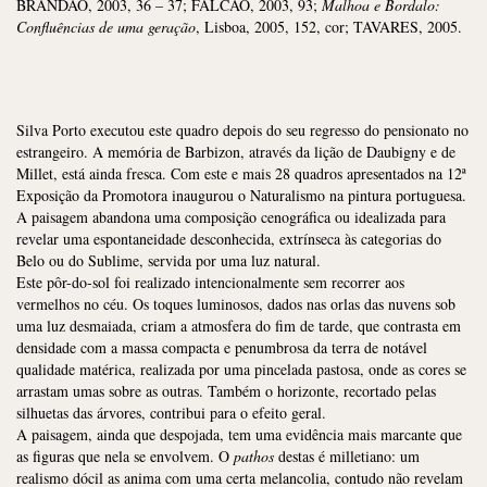
BRANDÃO, 2003, 36 – 37; FALCÃO, 2003, 93;
Malhoa e Bordalo:
Confluências de uma geração
, Lisboa, 2005, 152, cor; TAVARES, 2005.
Silva Porto executou este quadro depois do seu regresso do pensionato no
estrangeiro. A memória de Barbizon, através da lição de Daubigny e de
Millet, está ainda fresca. Com este e mais 28 quadros apresentados na 12ª
Exposição da Promotora inaugurou o Naturalismo na pintura portuguesa.
A paisagem abandona uma composição cenográfica ou idealizada para
revelar uma espontaneidade desconhecida, extrínseca às categorias do
Belo ou do Sublime, servida por uma luz natural.
Este pôr-do-sol foi realizado intencionalmente sem recorrer aos
vermelhos no céu. Os toques luminosos, dados nas orlas das nuvens sob
uma luz desmaiada, criam a atmosfera do fim de tarde, que contrasta em
densidade com a massa compacta e penumbrosa da terra de notável
qualidade matérica, realizada por uma pincelada pastosa, onde as cores se
arrastam umas sobre as outras. Também o horizonte, recortado pelas
silhuetas das árvores, contribui para o efeito geral.
A paisagem, ainda que despojada, tem uma evidência mais marcante que
as figuras que nela se envolvem. O
pathos
destas é milletiano: um
realismo dócil as anima com uma certa melancolia, contudo não revelam