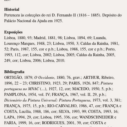
Historial
Pertenceu às colecções do rei D. Fernando II (1816 – 1885). Depósito do
Palácio Nacional da Ajuda em 1925.
Exposições
Lisboa, 1880, 93; Madrid, 1881, 98; Lisboa, 1894, 69; Luanda,
Lourenço Marques, 1948, 23; Lisboa, 1950, 3; Caldas da Rainha, 1981,
52; Paris, 1987, 155, cor e p.b.; Lisboa, 1988, 155, cor e p.b.; Porto,
1993, 112, cor; Lisboa, 2002; Lisboa, 2005; Caldas da Rainha, 2005,
249, cor; Lisboa, 2006; Lisboa, 2010.
Bibliografia
ORTIGÃO, 1879;
O Occidente
, 1880, 76, grav.; ARTHUR, Ribeiro,
1896, 22 – 23; CHRISTINO, 1923, 29; PARIS, 1926, 847;
Pintura
portuguesa no MNAC
(...), 1927, 12, cor; MACEDO, 1950, 5, p.b.;
PAMPLONA, 1954, vol. IV; FRANÇA, 1967, vol. II, 29, p.b.;
Dicionário da Pintura Universal: Pintura Portuguesa
, 1973, vol. 3, 381;
FRANÇA, 1975, 15, p.b.; RIO-CARVALHO, 1986, 47, cor; FRANÇA e
COSTA, Lucília, 1988, 186, cor; SILVA, 1993, 99; COSTA, 1993, 16;
LAPA, 1994, 29, cor; Lisboa, 1995, 336, cor; WANDSCHNEIDER e
FARIA, 1999, 16, cor; RODRIGUES, 2001, 39, cor; COSTA e