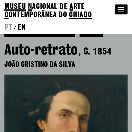
MUSEU
N
ACIONAL
DE
A
RTE
Togg
C
ONTEMPORÂNEA DO
CHIADO
navi
PT
EN
/
Voltar a João Cristino da Silva
Coleção
Auto-retrato
, C. 1854
JOÃO CRISTINO DA SILVA