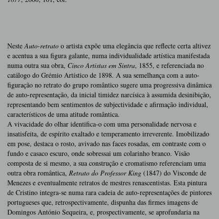
Neste
Auto-retrato
o artista expõe uma elegância que reflecte certa altivez
e acentua a sua figura galante, numa individualidade artística manifestada
numa outra sua obra,
Cinco Artistas em Sintra
, 1855, e referenciada no
catálogo do Grémio Artístico de 1898. A sua semelhança com a auto-
figuração no retrato do grupo romântico sugere uma progressiva dinâmica
de auto-representação, da inicial timidez narcísica à assumida desinibição,
representando bem sentimentos de subjectividade e afirmação individual,
característicos de uma atitude romântica.
A vivacidade do olhar identifica-o com uma personalidade nervosa e
insatisfeita, de espírito exaltado e temperamento irreverente. Imobilizado
em pose, destaca o rosto, avivado nas faces rosadas, em contraste com o
fundo e casaco escuro, onde sobressai um colarinho branco. Visão
composta de si mesmo, a sua construção e cromatismo referenciam uma
outra obra romântica,
Retrato do Professor King
(1847) do Visconde de
Menezes e eventualmente retratos de mestres renascentistas. Esta pintura
de Cristino integra-se numa rara cadeia de auto-representações de pintores
portugueses que, retrospectivamente, dispunha das firmes imagens de
Domingos António Sequeira, e, prospectivamente, se aprofundaria na