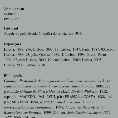
50 × 40,8 cm
assinado
Inv. 1225
Historial
Adquirido pelo Estado à família do artista, em 1946.
Exposições
Lisboa, 1898, 276; Lisboa, 1937, 17; Lisboa, 1947; Paris, 1987, 93, p.b.;
Lisboa, 1988, 93, p.b.; Queluz, 1989, 4; Lisboa, 1994, 3, cor; Porto,
1999, 62, cor; Lisboa, 2000, 19, cor; Lisboa, 2002; Lisboa, 2005;
Lisboa, 2006; Lisboa, 2010.
Bibliografia
Catalogo illustrado da Exposição extraordinaria commemorativa do 4º
centenario do descobrimento do caminho maritimo da India
, 1898, 276
p.b.;
João Cristino da Silva e Manuel Maria Bordalo Pinheiro
, 1952,
capa p.b.; MACEDO, 1961, LVIII, p.b.; FRANÇA e COSTA, 1988, 144,
p.b.; SILVEIRA, 1994, 4, cor;
O rosto da máscara: A auto-
representação na arte portuguesa
, 1994, 71, cor;
As Belas-Artes do
Romantismo em Portugal
, 1999, 233, cor;
João Cristino da Silva: 1829 –
1877
, 2000, 101, cor.