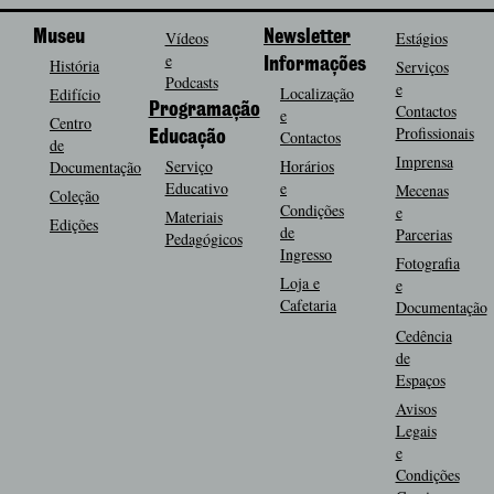
Museu
Vídeos
Newsletter
Estágios
e
História
Informações
Serviços
Podcasts
e
Localização
Edifício
Programação
Contactos
e
Centro
Profissionais
Contactos
Educação
de
Imprensa
Serviço
Horários
Documentação
Educativo
e
Mecenas
Coleção
Condições
e
Materiais
Edições
de
Parcerias
Pedagógicos
Ingresso
Fotografia
Loja e
e
Cafetaria
Documentação
Cedência
de
Espaços
Avisos
Legais
e
Condições