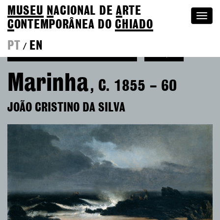
MUSEU
N
ACIONAL
DE
A
RTE
Togg
C
ONTEMPORÂNEA DO
CHIADO
navi
PT
EN
/
Ver mais de João Cristino da Silva
Coleção
Marinha
, C. 1855 – 60
JOÃO CRISTINO DA SILVA