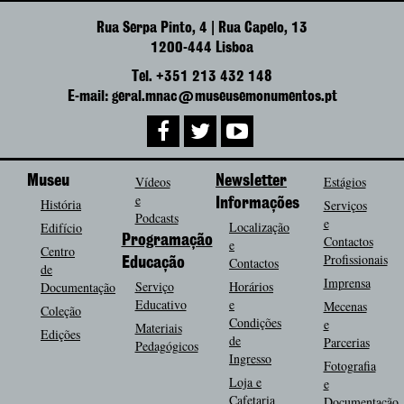
Rua Serpa Pinto, 4 | Rua Capelo, 13
1200-444 Lisboa
Tel. +351 213 432 148
E-mail: geral.mnac@museusemonumentos.pt
Museu
Vídeos
Newsletter
Estágios
e
História
Informações
Serviços
Podcasts
e
Localização
Edifício
Programação
Contactos
e
Centro
Profissionais
Contactos
Educação
de
Imprensa
Serviço
Horários
Documentação
Educativo
e
Mecenas
Coleção
Condições
e
Materiais
Edições
de
Parcerias
Pedagógicos
Ingresso
Fotografia
Loja e
e
Cafetaria
Documentação