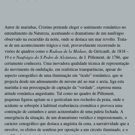
Autor de marinhas, Cristino pretende eleger o sentimento romântico no
entendimento da Natureza, acentuando o dramatismo de um naufrágio
observado na escuridão da noite, onde se destaca um mar revolto. Trata-
se de um acontecimento trágico e real, provavelmente recorrendo às
visões de quadros como o
Radeau de la Méduse
, de Géricault, de 1818 –
19 e o
Naufrágio do S.Pedro de Alcântara
, de J. Pillement, de 1786, que
certamente conhecera. Uma inovadora qualidade técnica de representação
do movimento da ondulação, em realísticas transparências, apesar do
aspecto cenográfico de uma iluminação em “óculo” romântico, que se
projecta desde um adensamento de nuvens até ao mar e areia, liga esta
marinha à sua preocupação de captação da “verdade”, expressa numa
atitude romântica angustiante. Tal como no quadro de Pillement,
pequenas figuras agitam-se e gesticulam nos rochedos da praia, onde o
acidente se sobrepõe à habitual exuberância cromática e provoca uma
contenção de castanhos e azuis acinzentados de uma paleta fechada. A
emergência da situação, de um dramatismo verídico e impressionante, o
carácter cenográfico que destaca a angústia da cena, a narratividade que a
envolve, os efeitos de sombras por oposição a um círculo iluminado, e o