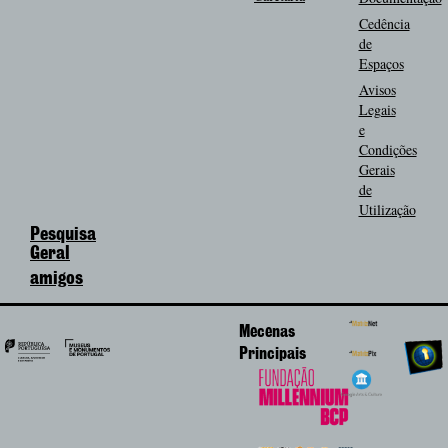
Cedência
de
Espaços
Avisos
Legais
e
Condições
Gerais
de
Utilização
Pesquisa
Geral
amigos
Mecenas
Principais