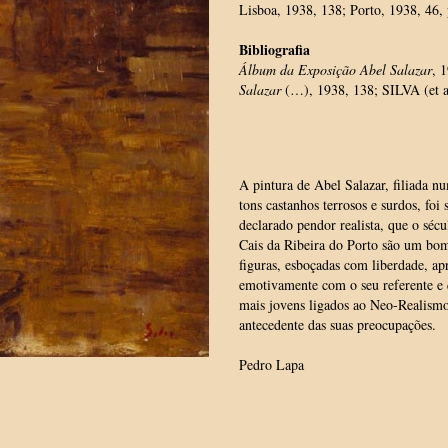
Lisboa, 1938, 138; Porto, 1938, 46, 
Bibliografia
Álbum da Exposição Abel Salazar
, 
Salazar
(…), 1938, 138; SILVA (et al
A pintura de Abel Salazar, filiada n
tons castanhos terrosos e surdos, fo
declarado pendor realista, que o séc
Cais da Ribeira do Porto são um bo
figuras, esboçadas com liberdade, a
emotivamente com o seu referente e qu
mais jovens ligados ao Neo-Realismo
antecedente das suas preocupações.
Pedro Lapa