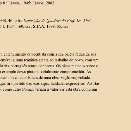
p.b.; Lisboa, 1945; Lisboa, 2002.
1938, 46, p.b.;
Exposição de Quadros do Prof. Dr. Abel
.), 1994, 169, cor; SILVA, 1998, 55, cor.
um entendimento oitocentista com a sua paleta reduzida aos
i sensível a uma temática atenta ao trabalho do povo, com um
ulo xix português nunca conheceu. Os óleos pintados sobre o
m exemplo dessa pintura socialmente comprometida. As
presentam características de uma observação empenhada
e tira partido das suas especificidades expressivas. Artistas
, como Júlio Pomar, viriam a valorizar esta obra como um