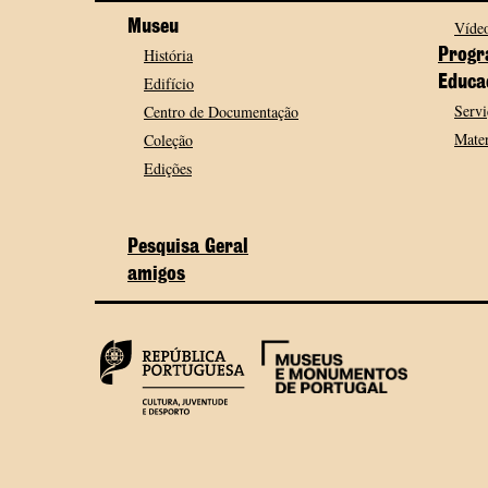
Museu
Vídeo
História
Progr
Edifício
Educa
Servi
Centro de Documentação
Mater
Coleção
Edições
Pesquisa Geral
amigos