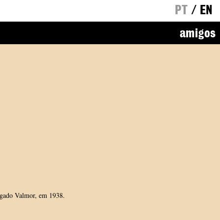
PT
/
EN
amigos
egado Valmor, em 1938.