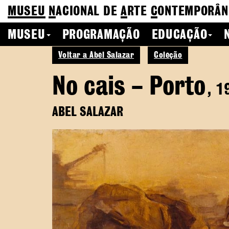
MUSEU
N
ACIONAL
DE
A
RTE
C
ONTEMPORÂN
MUSEU
PROGRAMAÇÃO
EDUCAÇÃO
Voltar a Abel Salazar
Coleção
No cais – Porto
, 1
ABEL SALAZAR