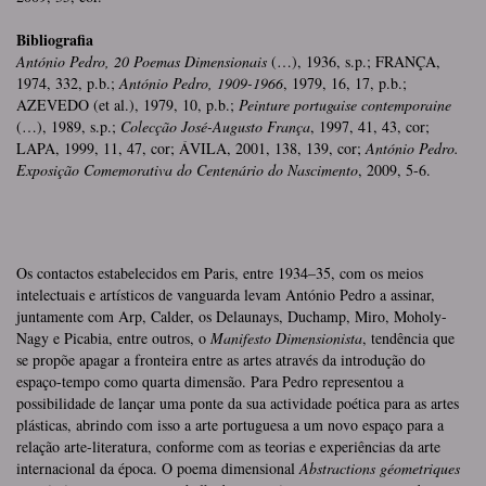
Bibliografia
António Pedro, 20 Poemas Dimensionais
(…), 1936, s.p.; FRANÇA,
1974, 332, p.b.;
António Pedro, 1909-1966
, 1979, 16, 17, p.b.;
AZEVEDO (et al.), 1979, 10, p.b.;
Peinture portugaise contemporaine
(…), 1989, s.p.;
Colecção José-Augusto França
, 1997, 41, 43, cor;
LAPA, 1999, 11, 47, cor; ÁVILA, 2001, 138, 139, cor;
António Pedro.
Exposição Comemorativa do Centenário do Nascimento
, 2009, 5-6.
Os contactos estabelecidos em Paris, entre 1934–35, com os meios
intelectuais e artísticos de vanguarda levam António Pedro a assinar,
juntamente com Arp, Calder, os Delaunays, Duchamp, Miro, Moholy-
Nagy e Picabia, entre outros, o
Manifesto Dimensionista
, tendência que
se propõe apagar a fronteira entre as artes através da introdução do
espaço-tempo como quarta dimensão. Para Pedro representou a
possibilidade de lançar uma ponte da sua actividade poética para as artes
plásticas, abrindo com isso a arte portuguesa a um novo espaço para a
relação arte-literatura, conforme com as teorias e experiências da arte
internacional da época. O poema dimensional
Abstractions géometriques