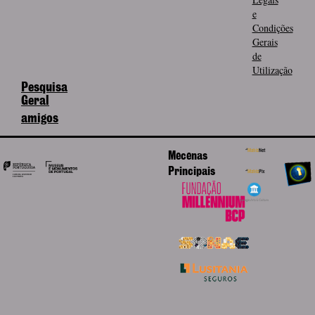
e
Condições
Gerais
de
Utilização
Pesquisa
Geral
amigos
Mecenas
Principais