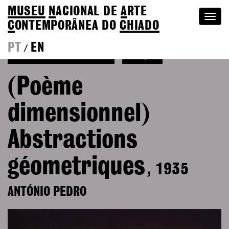
MUSEU
N
ACIONAL
DE
A
RTE
Togg
C
ONTEMPORÂNEA DO
CHIADO
navi
PT
EN
/
Ver mais de António Pedro
Coleção
(Poème
dimensionnel)
Abstractions
géometriques
, 1935
ANTÓNIO PEDRO