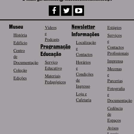
Museu
Vídeos
Newsletter
Estágios
e
História
Informações
Serviços
Podcasts
e
Localização
Edifício
Programação
Contactos
e
Centro
Profissionais
Contactos
Educação
de
Imprensa
Serviço
Horários
Documentação
Educativo
e
Mecenas
Coleção
Condições
e
Materiais
Edições
de
Parcerias
Pedagógicos
Ingresso
Fotografia
Loja e
e
Cafetaria
Documentação
Cedência
de
Espaços
Avisos
Legais