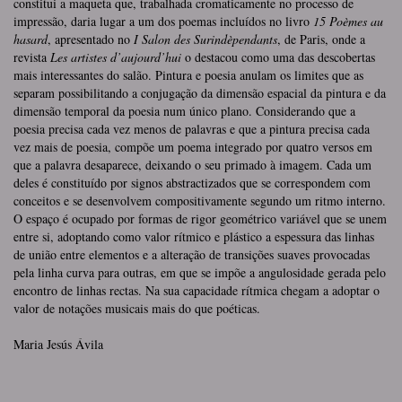
constitui a maqueta que, trabalhada cromaticamente no processo de
impressão, daria lugar a um dos poemas incluídos no livro
15 Poèmes au
hasard
, apresentado no
I Salon des Surindèpendants
, de Paris, onde a
revista
Les artistes d’aujourd’hui
o destacou como uma das descobertas
mais interessantes do salão. Pintura e poesia anulam os limites que as
separam possibilitando a conjugação da dimensão espacial da pintura e da
dimensão temporal da poesia num único plano. Considerando que a
poesia precisa cada vez menos de palavras e que a pintura precisa cada
vez mais de poesia, compõe um poema integrado por quatro versos em
que a palavra desaparece, deixando o seu primado à imagem. Cada um
deles é constituído por signos abstractizados que se correspondem com
conceitos e se desenvolvem compositivamente segundo um ritmo interno.
O espaço é ocupado por formas de rigor geométrico variável que se unem
entre si, adoptando como valor rítmico e plástico a espessura das linhas
de união entre elementos e a alteração de transições suaves provocadas
pela linha curva para outras, em que se impõe a angulosidade gerada pelo
encontro de linhas rectas. Na sua capacidade rítmica chegam a adoptar o
valor de notações musicais mais do que poéticas.
Maria Jesús Ávila