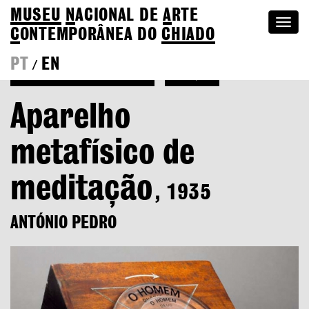
MUSEU
N
ACIONAL
DE
A
RTE
Togg
C
ONTEMPORÂNEA DO
CHIADO
navi
PT
EN
/
Ver mais de António Pedro
Coleção
Aparelho
metafísico de
meditação
, 1935
ANTÓNIO PEDRO