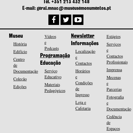
Tel. +351 213 432 148
E-mail: geral.mnac@museusemonumentos.pt
Museu
Vídeos
Newsletter
Estágios
e
História
Informações
Serviços
Podcasts
e
Localização
Edifício
Programação
Contactos
e
Centro
Profissionais
Contactos
Educação
de
Imprensa
Serviço
Horários
Documentação
Educativo
e
Mecenas
Coleção
Condições
e
Materiais
Edições
de
Parcerias
Pedagógicos
Ingresso
Fotografia
Loja e
e
Cafetaria
Documentação
Cedência
de
Espaços