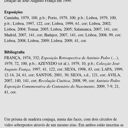
Doação de José-Augusto França em 1999.
Exposições
Caminha, 1979, 100, p.b.; Porto, 1979, 100, p.b.; Lisboa, 1979, 100,
p.b.; Lisboa, 1997, 122, cor; Lisboa, 1999, 61, cor; Lisboa, 2002;
Lisboa, 2004; Tomar, 2005; Lisboa, 2005; Salamanca, 2007, 141, cor;
Madrid, 2007, 141, cor; Badajoz, 2007, 141, cor; Lisboa, 2008, 99, cor;
Lisboa, 2008; Lisboa, 2009; Lisboa, 2009, 41, cor.
Bibliografia
FRANÇA, 1974, 332;
Exposição Retrospectiva de António Pedro
(…),
1979, 72, 100, p.b.; AZEVEDO (et al.), 1979, 10, p.b.;
Colecção José-
Augusto França
, 1997, 41, 122, cor; SILVA, 1998, 43, cor; LAPA, 1999,
12-14, 24, 61, cor; SANTOS, 2001, 30; SILVA, s.d., 121, cor; ÁVILA,
2007, 140, 141, cor;
Revolução Cinética
, 2008, 99, cor;
António Pedro.
Exposição Comemorativa do Centenário do Nascimento
, 2009, 7-9, 21,
41, cor.
Um prisma de madeira conjuga, numa das faces, com dois círculos de
vidro sobrepostos através de um mesmo eixo. Em ambos estão inscritas as