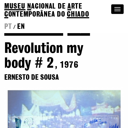
MUSEU
N
ACIONAL
DE
A
RTE
Togg
C
ONTEMPORÂNEA DO
CHIADO
navi
PT
EN
/
Voltar a Ernesto de Sousa
Coleção
Revolution my
body # 2
, 1976
ERNESTO DE SOUSA