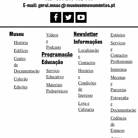
E-mail: geral.mnac@museusemonumentos.pt
Museu
Vídeos
Newsletter
Estágios
e
História
Informações
Serviços
Podcasts
e
Localização
Edifício
Programação
Contactos
e
Centro
Profissionais
Contactos
Educação
de
Imprensa
Serviço
Horários
Documentação
Educativo
e
Mecenas
Coleção
Condições
e
Materiais
Edições
de
Parcerias
Pedagógicos
Ingresso
Fotografia
Loja e
e
Cafetaria
Documentação
Cedência
de
Espaços