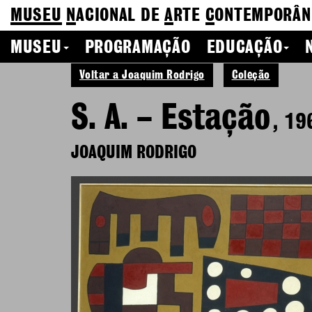
MUSEU
N
ACIONAL
DE
A
RTE
C
ONTEMPORÂN
MUSEU
PROGRAMAÇÃO
EDUCAÇÃO
Voltar a Joaquim Rodrigo
Coleção
S. A. – Estação
, 19
JOAQUIM RODRIGO