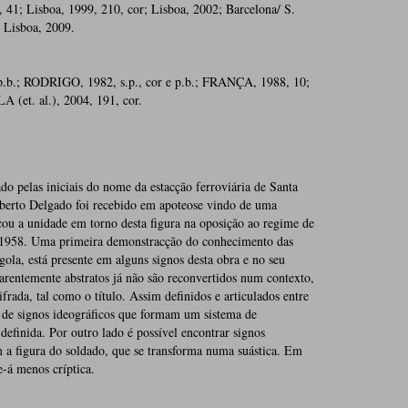
, 41; Lisboa, 1999, 210, cor; Lisboa, 2002; Barcelona/ S.
; Lisboa, 2009.
 p.b.; RODRIGO, 1982, s.p., cor e p.b.; FRANÇA, 1988, 10;
A (et. al.), 2004, 191, cor.
ado pelas iniciais do nome da estacção ferroviária de Santa
berto Delgado foi recebido em apoteose vindo de uma
cou a unidade em torno desta figura na oposição ao regime de
m 1958. Uma primeira demonstracção do conhecimento das
la, está presente em alguns signos desta obra e no seu
rentemente abstratos já não são reconvertidos num contexto,
ada, tal como o título. Assim definidos e articulados entre
s de signos ideográficos que formam um sistema de
efinida. Por outro lado é possível encontrar signos
 a figura do soldado, que se transforma numa suástica. Em
e-á menos críptica.