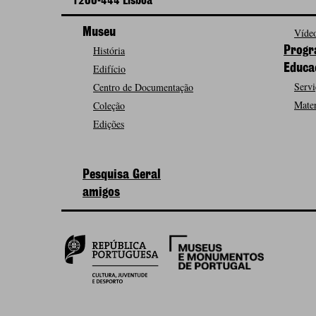
1200-444 Lisboa
Museu
Vídeo
História
Progr
Edifício
Educa
Servi
Centro de Documentação
Mater
Coleção
Edições
Pesquisa Geral
amigos