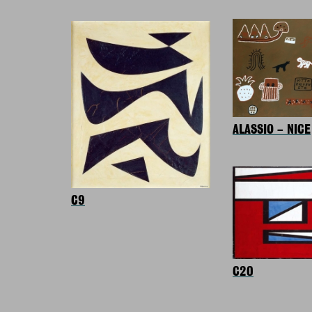
ALASSIO – NICE
C9
C20