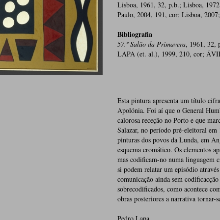
Lisboa, 1961, 32, p.b.; Lisboa, 1972
Paulo, 2004, 191, cor; Lisboa, 2007
Bibliografia
57.º Salão da Primavera
, 1961, 32,
LAPA (et. al.), 1999, 210, cor; ÁVIL
Esta pintura apresenta um título cifr
Apolónia. Foi aí que o General Hum
calorosa receção no Porto e que mar
Salazar, no período pré-eleitoral e
pinturas dos povos da Lunda, em Ango
esquema cromático. Os elementos apa
mas codificam-no numa linguagem cifr
si podem relatar um episódio atravé
comunicação ainda sem codificacção d
sobrecodificados, como acontece com
obras posteriores a narrativa tornar-s
Pedro Lapa