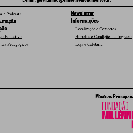
E-mail: geral.mnac@museusemonumentos.pt
s e Podcasts
Newsletter
Informações
amação
Localização e Contactos
ção
ço Educativo
Horários e Condições de Ingresso
iais Pedagógicos
Loja e Cafetaria
Mecenas Principais