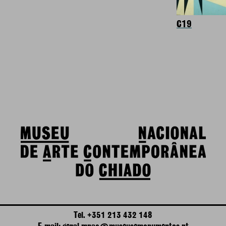
C19
Tel. +351 213 432 148