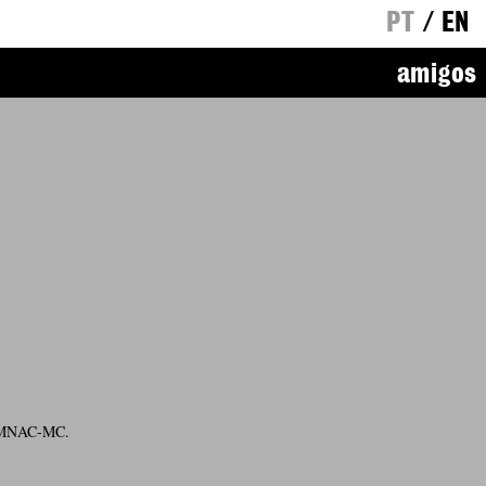
PT
/
EN
amigos
no MNAC-MC.