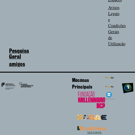
Avisos
Legais
e
Condições
Gerais
de
Utilização
Pesquisa
Geral
amigos
Mecenas
Principais