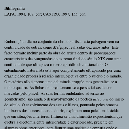
Bibliografia
LAPA, 1994, 108, cor; CASTRO, 1997, 155, cor.
Embora já tardia no conjunto da obra do artista, esta paisagem vem na
continuidade de outras, como
Melgaço
, realizadas dez anos antes. Este
facto permite incluir parte da obra do artista dentro de preocupações
características das vanguardas do extremo final do século XIX com uma
continuidade que ultrapassa o mero episódio circunstanciado. O
entendimento naturalista está aqui completamente ultrapassado por uma
organicidade própria à relação intersubjectiva entre o sujeito e o mundo.
O pictórico não é apenas uma delimitada erupção mas generaliza-se a
todo o quadro. As linhas de força tornam-se espessas faixas de cor
marcadas pelo pincel. As suas formas ondulantes, adversas ao
geometrismo, são ainda o desenvolvimento da poética
arte nova
do início
do século. O envolvimento dos azuis e lilases, pontuado pelos brancos
luminosos dos bancos de areia do rio, exploram uma paleta mais ácida
que em situações anteriores. Insinua-se uma dimensão expressionista que
quebra a dicotomia entre interioridade e exterioridade, presente em
algumas obras anteriores, para figurar uma poética da empatia onde o