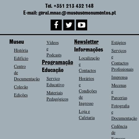
Tel. +351 213 432 148
E-mail: geral.mnac@museusemonumentos.pt
Museu
Vídeos
Newsletter
Estágios
e
História
Informações
Serviços
Podcasts
e
Localização
Edifício
Programação
Contactos
e
Centro
Profissionais
Contactos
Educação
de
Imprensa
Serviço
Horários
Documentação
Educativo
e
Mecenas
Coleção
Condições
e
Materiais
Edições
de
Parcerias
Pedagógicos
Ingresso
Fotografia
Loja e
e
Cafetaria
Documentação
Cedência
de
Espaços