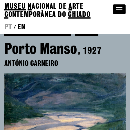
MUSEU
N
ACIONAL
DE
A
RTE
Togg
C
ONTEMPORÂNEA DO
CHIADO
navi
PT
EN
/
Ver mais de António Carneiro
Coleção
Porto Manso
, 1927
ANTÓNIO CARNEIRO