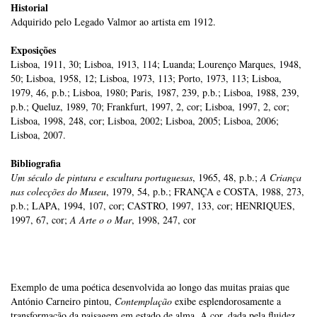
Historial
Adquirido pelo Legado Valmor ao artista em 1912.
Exposições
Lisboa, 1911, 30; Lisboa, 1913, 114; Luanda; Lourenço Marques, 1948,
50; Lisboa, 1958, 12; Lisboa, 1973, 113; Porto, 1973, 113; Lisboa,
1979, 46, p.b.; Lisboa, 1980; Paris, 1987, 239, p.b.; Lisboa, 1988, 239,
p.b.; Queluz, 1989, 70; Frankfurt, 1997, 2, cor; Lisboa, 1997, 2, cor;
Lisboa, 1998, 248, cor; Lisboa, 2002; Lisboa, 2005; Lisboa, 2006;
Lisboa, 2007.
Bibliografia
Um século de pintura e escultura portuguesas
, 1965, 48, p.b.;
A Criança
nas colecções do Museu
, 1979, 54, p.b.; FRANÇA e COSTA, 1988, 273,
p.b.; LAPA, 1994, 107, cor; CASTRO, 1997, 133, cor; HENRIQUES,
1997, 67, cor;
A Arte o o Mar
, 1998, 247, cor
Exemplo de uma poética desenvolvida ao longo das muitas praias que
António Carneiro pintou,
Contemplação
exibe esplendorosamente a
transformação da paisagem em estado de alma. A cor, dada pela fluidez