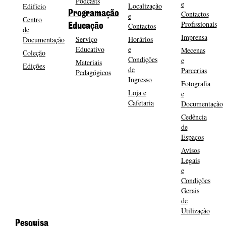
Podcasts
e
Localização
Edifício
Programação
Contactos
e
Centro
Profissionais
Contactos
Educação
de
Imprensa
Serviço
Horários
Documentação
Educativo
e
Mecenas
Coleção
Condições
e
Materiais
Edições
de
Parcerias
Pedagógicos
Ingresso
Fotografia
Loja e
e
Cafetaria
Documentação
Cedência
de
Espaços
Avisos
Legais
e
Condições
Gerais
de
Utilização
Pesquisa