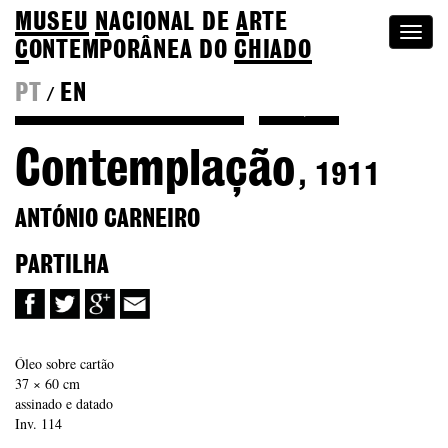
MUSEU
N
ACIONAL
DE
A
RTE
Togg
C
ONTEMPORÂNEA DO
CHIADO
navi
PT
EN
/
Ver mais de António Carneiro
Coleção
Contemplação
, 1911
ANTÓNIO CARNEIRO
PARTILHA
Óleo sobre cartão
37 × 60 cm
assinado e datado
Inv. 114