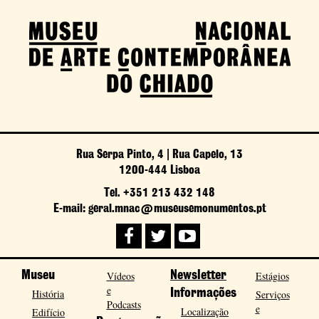
Rua Serpa Pinto, 4 | Rua Capelo, 13
1200-444 Lisboa
Tel. +351 213 432 148
E-mail: geral.mnac@museusemonumentos.pt
Museu
Vídeos
Newsletter
Estágios
e
História
Informações
Serviços
Podcasts
e
Localização
Edifício