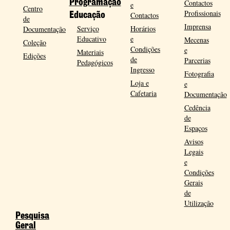
Programação
Contactos
e
Centro
Profissionais
Contactos
Educação
de
Imprensa
Serviço
Horários
Documentação
Educativo
e
Mecenas
Coleção
Condições
e
Materiais
Edições
de
Parcerias
Pedagógicos
Ingresso
Fotografia
Loja e
e
Cafetaria
Documentação
Cedência
de
Espaços
Avisos
Legais
e
Condições
Gerais
de
Utilização
Pesquisa
Geral