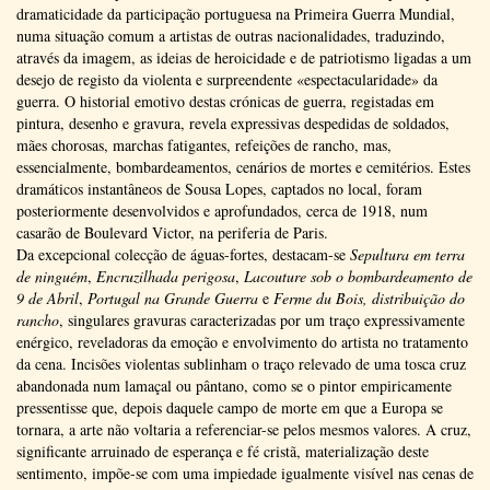
dramaticidade da participação portuguesa na Primeira Guerra Mundial,
numa situação comum a artistas de outras nacionalidades, traduzindo,
através da imagem, as ideias de heroicidade e de patriotismo ligadas a um
desejo de registo da violenta e surpreendente «espectacularidade» da
guerra. O historial emotivo destas crónicas de guerra, registadas em
pintura, desenho e gravura, revela expressivas despedidas de soldados,
mães chorosas, marchas fatigantes, refeições de rancho, mas,
essencialmente, bombardeamentos, cenários de mortes e cemitérios. Estes
dramáticos instantâneos de Sousa Lopes, captados no local, foram
posteriormente desenvolvidos e aprofundados, cerca de 1918, num
casarão de Boulevard Victor, na periferia de Paris.
Da excepcional colecção de águas-fortes, destacam-se
Sepultura em terra
de ninguém
,
Encruzilhada perigosa
,
Lacouture sob o bombardeamento de
9 de Abril
,
Portugal na Grande Guerra
e
Ferme du Bois, distribuição do
rancho
, singulares gravuras caracterizadas por um traço expressivamente
enérgico, reveladoras da emoção e envolvimento do artista no tratamento
da cena. Incisões violentas sublinham o traço relevado de uma tosca cruz
abandonada num lamaçal ou pântano, como se o pintor empiricamente
pressentisse que, depois daquele campo de morte em que a Europa se
tornara, a arte não voltaria a referenciar-se pelos mesmos valores. A cruz,
significante arruinado de esperança e fé cristã, materialização deste
sentimento, impõe-se com uma impiedade igualmente visível nas cenas de