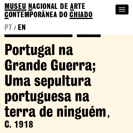
MUSEU
N
ACIONAL
DE
A
RTE
Togg
C
ONTEMPORÂNEA DO
CHIADO
navi
PT
EN
/
Voltar a Adriano Sousa Lopes
Coleção
Portugal na
Grande Guerra;
Uma sepultura
portuguesa na
terra de ninguém
,
C. 1918