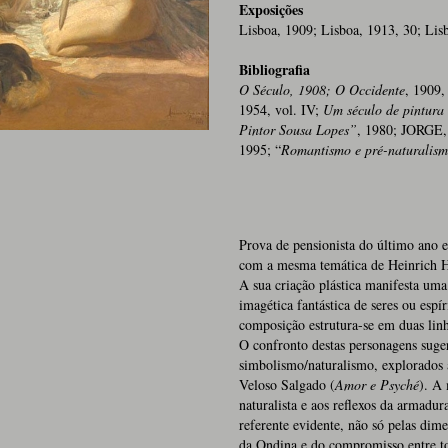
Exposições
Lisboa, 1909; Lisboa, 1913, 30; Lisb
Bibliografia
O Século, 1908; O Occidente
, 1909
1954, vol. IV;
Um século de pintura 
Pintor Sousa Lopes”
, 1980; JORGE,
1995; “
Romantismo e pré-naturalis
Prova de pensionista do último ano 
com a mesma temática de Heinrich H
A sua criação plástica manifesta uma 
imagética fantástica de seres ou esp
composição estrutura-se em duas linh
O confronto destas personagens suge
simbolismo/naturalismo, explorados a
Veloso Salgado (
Amor e Psyché
). A
naturalista e aos reflexos da armadu
referente evidente, não só pelas dim
da Ondina e do compromisso entre to