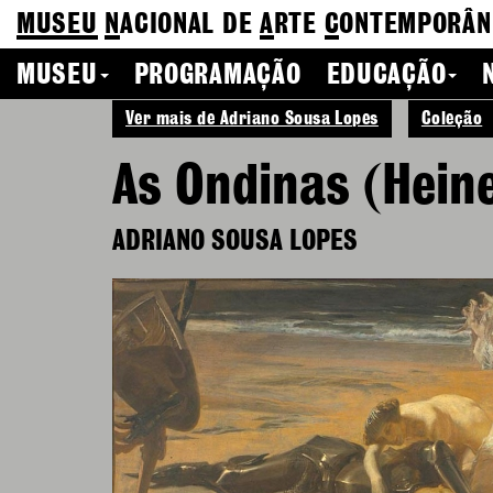
MUSEU
N
ACIONAL
DE
A
RTE
C
ONTEMPORÂN
MUSEU
PROGRAMAÇÃO
EDUCAÇÃO
Ver mais de Adriano Sousa Lopes
Coleção
As Ondinas (Hein
ADRIANO SOUSA LOPES