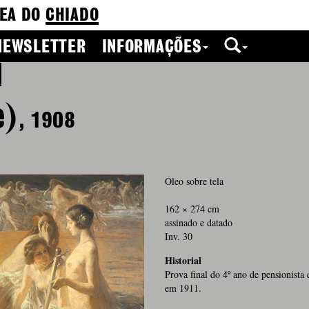
EA DO
CHIADO
NEWSLETTER
INFORMAÇÕES
e)
, 1908
Óleo sobre tela
162 × 274 cm
assinado e datado
Inv. 30
Historial
Prova final do 4º ano de pensionis
em 1911.