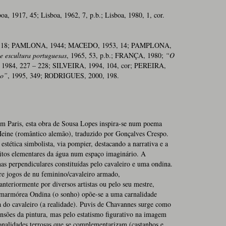
oa, 1917, 45; Lisboa, 1962, 7, p.b.; Lisboa, 1980, 1, cor.
, 18; PAMLONA, 1944; MACEDO, 1953, 14; PAMPLONA,
e escultura portuguesas
, 1965, 53, p.b.; FRANÇA, 1980;
“O
 1984, 227 – 228; SILVEIRA, 1994, 104, cor; PEREIRA,
mo”
, 1995, 349; RODRIGUES, 2000, 198.
em Paris, esta obra de Sousa Lopes inspira-se num poema
eine (romântico alemão), traduzido por Gonçalves Crespo.
estética simbolista, via pompier, destacando a narrativa e a
íritos elementares da água num espaço imaginário. A
as perpendiculares constituídas pelo cavaleiro e uma ondina.
re jogos de nu feminino/cavaleiro armado,
nteriormente por diversos artistas ou pelo seu mestre,
 marmórea Ondina (o sonho) opõe-se a uma carnalidade
ra do cavaleiro (a realidade). Puvis de Chavannes surge como
ensões da pintura, mas pelo estatismo figurativo na imagem
nalidades terrosas que se complementarizam (castanhos e