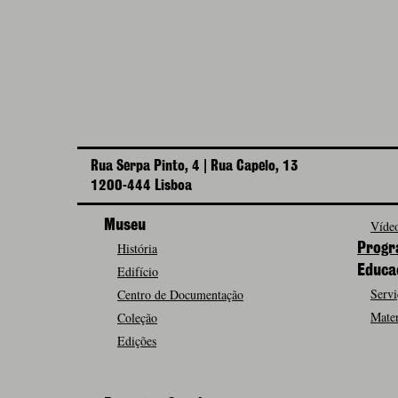
Rua Serpa Pinto, 4 | Rua Capelo, 13
1200-444 Lisboa
Museu
Vídeo
História
Progr
Edifício
Educa
Servi
Centro de Documentação
Mater
Coleção
Edições