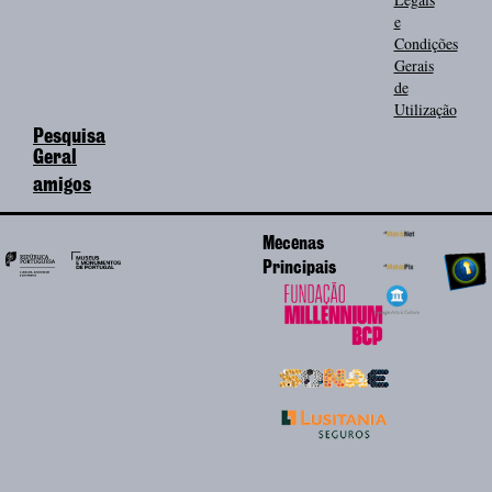
e
Condições
Gerais
de
Utilização
Pesquisa
Geral
amigos
Mecenas
Principais