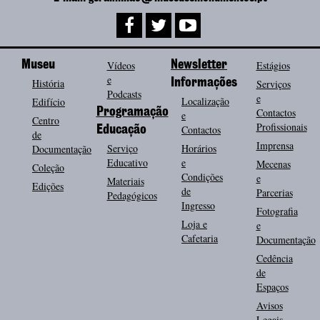
Museu
Vídeos
Newsletter
Estágios
e
História
Informações
Serviços
Podcasts
e
Localização
Edifício
Programação
Contactos
e
Centro
Profissionais
Contactos
Educação
de
Imprensa
Serviço
Horários
Documentação
Educativo
e
Mecenas
Coleção
Condições
e
Materiais
Edições
de
Parcerias
Pedagógicos
Ingresso
Fotografia
Loja e
e
Cafetaria
Documentação
Cedência
de
Espaços
Avisos
Legais