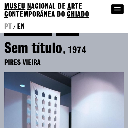
MUSEU
N
ACIONAL
DE
A
RTE
Togg
C
ONTEMPORÂNEA DO
CHIADO
navi
PT
EN
/
Voltar a Pires Vieira
Coleção
Sem título
, 1974
PIRES VIEIRA