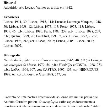
Historial
Adquirido pelo Legado Valmor ao artista em 1912.
Exposições
Lisboa, 1911, 30; Lisboa, 1913, 114; Luanda; Lourenço Marques, 1948,
50; Lisboa, 1958, 12; Lisboa, 1973, 113; Porto, 1973, 113; Lisboa,
1979, 46, p.b.; Lisboa, 1980; Paris, 1987, 239, p.b.; Lisboa, 1988, 239,
p.b.; Queluz, 1989, 70; Frankfurt, 1997, 2, cor; Lisboa, 1997, 2, cor;
Lisboa, 1998, 248, cor; Lisboa, 2002; Lisboa, 2005; Lisboa, 2006;
Lisboa, 2007.
Bibliografia
Um século de pintura e escultura portuguesas
, 1965, 48, p.b.;
A Criança
nas colecções do Museu
, 1979, 54, p.b.; FRANÇA e COSTA, 1988, 273,
p.b.; LAPA, 1994, 107, cor; CASTRO, 1997, 133, cor; HENRIQUES,
1997, 67, cor;
A Arte o o Mar
, 1998, 247, cor
Exemplo de uma poética desenvolvida ao longo das muitas praias que
António Carneiro pintou,
Contemplação
exibe esplendorosamente a
transformação da paisagem em estado de alma. A cor, dada pela fluidez