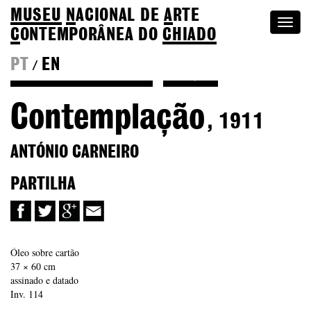
MUSEU
N
ACIONAL
DE
A
RTE
Togg
C
ONTEMPORÂNEA DO
CHIADO
navi
PT
EN
/
Voltar a António Carneiro
Coleção
Contemplação
, 1911
ANTÓNIO CARNEIRO
PARTILHA
Óleo sobre cartão
37 × 60 cm
assinado e datado
Inv. 114