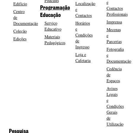
Podcasts
e
Localização
Edifício
Programação
Contactos
e
Centro
Profissionais
Contactos
Educação
de
Imprensa
Serviço
Horários
Documentação
Educativo
e
Mecenas
Coleção
Condições
e
Materiais
Edições
de
Parcerias
Pedagógicos
Ingresso
Fotografia
Loja e
e
Cafetaria
Documentação
Cedência
de
Espaços
Avisos
Legais
e
Condições
Gerais
de
Utilização
Pesquisa